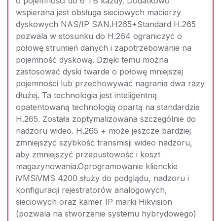
o pojemności do 6 TB każdy. Dodatkowo
wspierana jest obsługa sieciowych macierzy
dyskowych NAS/IP SAN.H265+Standard H.265
pozwala w stosunku do H.264 ograniczyć o
połowę strumień danych i zapotrzebowanie na
pojemność dyskową. Dzięki temu można
zastosować dyski twarde o połowę mniejszej
pojemności lub przechowywać nagrania dwa razy
dłużej. Ta technologia jest inteligentną
opatentowaną technologią opartą na standardzie
H.265. Została zoptymalizowana szczególnie do
nadzoru wideo. H.265 + może jeszcze bardziej
zmniejszyć szybkość transmisji wideo nadzoru,
aby zmniejszyć przepustowość i koszt
magazynowania.Oprogramowanie klienckie
iVMSiVMS 4200 służy do podglądu, nadzoru i
konfiguracji rejestratorów analogowych,
sieciowych oraz kamer IP marki Hikvision
(pozwala na stworzenie systemu hybrydowego)