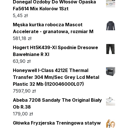
Donegal Ozdoby Do Włosów Opaska
Fa5614 Mix Kolorów 1Szt
5,45
zł
Męska kurtka robocza Mascot
Accelerate - granatowa, rozmiar M
581,18
zł
Hogert Ht5K439-Xl Spodnie Dresowe
Bawełniane R Xl
63,90
zł
Honeywell I-Class 4212E Thermal
Transfer 304 Mm/Sec Grey Lcd Metal
Plastic 32 Mb (I120046000L07)
7597,90
zł
Abeba 7208 Sandały The Original Biały
Ob R.38
179,00
zł
Główka Fryzjerska Treningowa statyw