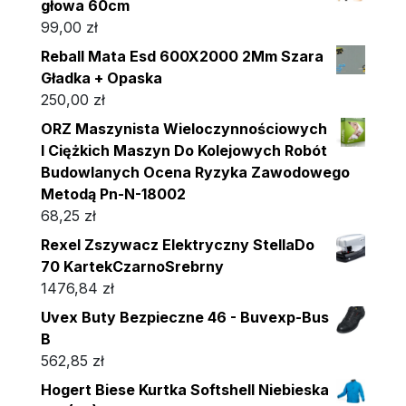
głowa 60cm
99,00
zł
Reball Mata Esd 600X2000 2Mm Szara
Gładka + Opaska
250,00
zł
ORZ Maszynista Wieloczynnościowych
I Ciężkich Maszyn Do Kolejowych Robót
Budowlanych Ocena Ryzyka Zawodowego
Metodą Pn-N-18002
68,25
zł
Rexel Zszywacz Elektryczny StellaDo
70 KartekCzarnoSrebrny
1476,84
zł
Uvex Buty Bezpieczne 46 - Buvexp-Bus
B
562,85
zł
Hogert Biese Kurtka Softshell Niebieska