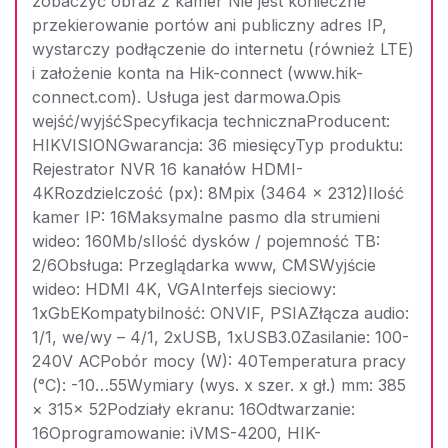
zobaczyć obraz z kamer Nie jest konieczne
przekierowanie portów ani publiczny adres IP,
wystarczy podłączenie do internetu (również LTE)
i założenie konta na Hik-connect (www.hik-
connect.com). Usługa jest darmowa.Opis
wejść/wyjśćSpecyfikacja technicznaProducent:
HIKVISIONGwarancja: 36 miesięcyTyp produktu:
Rejestrator NVR 16 kanałów HDMI-
4KRozdzielczość (px): 8Mpix (3464 x 2312)Ilość
kamer IP: 16Maksymalne pasmo dla strumieni
wideo: 160Mb/sIlość dysków / pojemność TB:
2/6Obsługa: Przeglądarka www, CMSWyjście
wideo: HDMI 4K, VGAInterfejs sieciowy:
1xGbEKompatybilność: ONVIF, PSIAZłącza audio:
1/1, we/wy – 4/1, 2xUSB, 1xUSB3.0Zasilanie: 100-
240V ACPobór mocy (W): 40Temperatura pracy
(°C): -10…55Wymiary (wys. x szer. x gł.) mm: 385
× 315× 52Podziały ekranu: 16Odtwarzanie:
16Oprogramowanie: iVMS-4200, HIK-