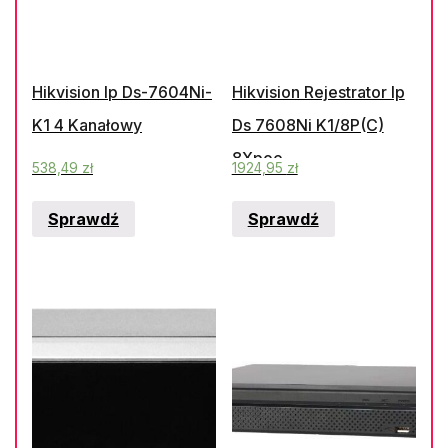
Hikvision Ip Ds-7604Ni-
Hikvision Rejestrator Ip
K1 4 Kanałowy
Ds 7608Ni K1/8P(C)
8Xpoe
538,49
zł
1924,95
zł
Sprawdź
Sprawdź