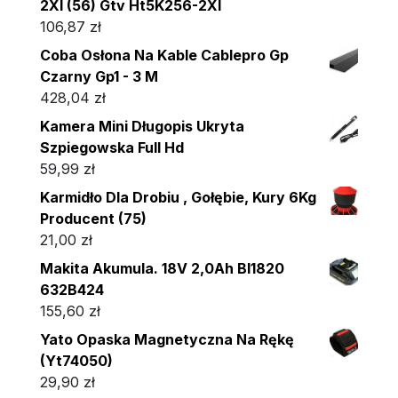
2Xl (56) Gtv Ht5K256-2Xl
106,87
zł
Coba Osłona Na Kable Cablepro Gp
Czarny Gp1 - 3 M
428,04
zł
Kamera Mini Długopis Ukryta
Szpiegowska Full Hd
59,99
zł
Karmidło Dla Drobiu , Gołębie, Kury 6Kg
Producent (75)
21,00
zł
Makita Akumula. 18V 2,0Ah Bl1820
632B424
155,60
zł
Yato Opaska Magnetyczna Na Rękę
(Yt74050)
29,90
zł