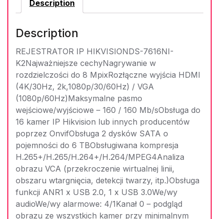
Description
Description
REJESTRATOR IP HIKVISIONDS-7616NI-
K2Najważniejsze cechyNagrywanie w
rozdzielczości do 8 MpixRozłączne wyjścia HDMI
(4K/30Hz, 2k,1080p/30/60Hz) / VGA
(1080p/60Hz)Maksymalne pasmo
wejściowe/wyjściowe – 160 / 160 Mb/sObsługa do
16 kamer IP Hikvision lub innych producentów
poprzez OnvifObsługa 2 dysków SATA o
pojemności do 6 TBObsługiwana kompresja
H.265+/H.265/H.264+/H.264/MPEG4Analiza
obrazu VCA (przekroczenie wirtualnej linii,
obszaru wtargnięcia, detekcji twarzy, itp.)Obsługa
funkcji ANR1 x USB 2.0, 1 x USB 3.0We/wy
audioWe/wy alarmowe: 4/1Kanał 0 – podgląd
obrazu ze wszystkich kamer przy minimalnym