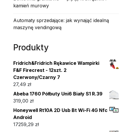
kamień murowy
Automaty sprzedające: jak wynająć idealną
maszynę vendingową
Produkty
Fridrich&Fridrich Rękawice Wampirki
F&F Firecrest - 12szt. 2
Czerwony/Czarny 7
27,49
zł
Abeba 1760 Półbuty Uni6 Biały S1 R.39
319,00
zł
Honeywell Rt10A 2D Usb Bt Wi-Fi 4G Nfc
Android
17259,29
zł