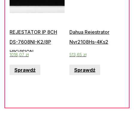
REJESTATOR IP 8CH
Dahua Rejestrator
DS-7608NI-K2/8P
Nvr2108Hs-4Ks2
HIKVISION
1018,07
zł
513,65
zł
Sprawdź
Sprawdź