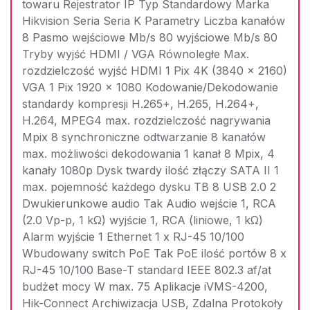
towaru Rejestrator IP Typ Standardowy Marka
Hikvision Seria Seria K Parametry Liczba kanałów
8 Pasmo wejściowe Mb/s 80 wyjściowe Mb/s 80
Tryby wyjść HDMI / VGA Równoległe Max.
rozdzielczość wyjść HDMI 1 Pix 4K (3840 x 2160)
VGA 1 Pix 1920 x 1080 Kodowanie/Dekodowanie
standardy kompresji H.265+, H.265, H.264+,
H.264, MPEG4 max. rozdzielczość nagrywania
Mpix 8 synchroniczne odtwarzanie 8 kanałów
max. możliwości dekodowania 1 kanał 8 Mpix, 4
kanały 1080p Dysk twardy ilość złączy SATA II 1
max. pojemność każdego dysku TB 8 USB 2.0 2
Dwukierunkowe audio Tak Audio wejście 1, RCA
(2.0 Vp-p, 1 kΩ) wyjście 1, RCA (liniowe, 1 kΩ)
Alarm wyjście 1 Ethernet 1 x RJ-45 10/100
Wbudowany switch PoE Tak PoE ilość portów 8 x
RJ-45 10/100 Base-T standard IEEE 802.3 af/at
budżet mocy W max. 75 Aplikacje iVMS-4200,
Hik-Connect Archiwizacja USB, Zdalna Protokoły