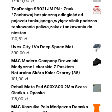
17900,00
zł
TopDesign SB021 JM PN - Znak
"Zachowaj bezpieczną odległość od
pojazdu tankującego,wyłącz silnik podczas
tankowania paliwa,zakaz tankowania do
niestan
110,61
zł
Uvex City I Vo Deep Space Mat
390,00
zł
M&C Modern Company Drewniaki
Medyczne Lekarskie Z Paskiem
Naturalna Skóra Kolor Czarny (38)
101,00
zł
Reball Mata Esd 600X800 2Mm Szara
Gładka + Opaska
115,00
zł
M&C Koszulka Polo Medyczna Damska