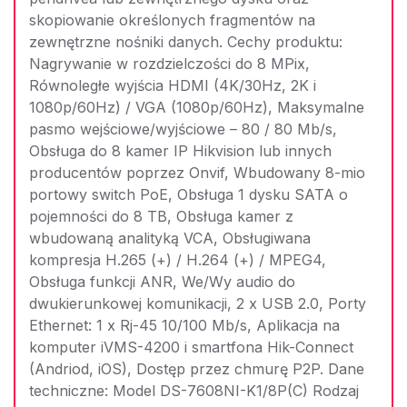
skopiowanie określonych fragmentów na
zewnętrzne nośniki danych. Cechy produktu:
Nagrywanie w rozdzielczości do 8 MPix,
Równoległe wyjścia HDMI (4K/30Hz, 2K i
1080p/60Hz) / VGA (1080p/60Hz), Maksymalne
pasmo wejściowe/wyjściowe – 80 / 80 Mb/s,
Obsługa do 8 kamer IP Hikvision lub innych
producentów poprzez Onvif, Wbudowany 8-mio
portowy switch PoE, Obsługa 1 dysku SATA o
pojemności do 8 TB, Obsługa kamer z
wbudowaną analityką VCA, Obsługiwana
kompresja H.265 (+) / H.264 (+) / MPEG4,
Obsługa funkcji ANR, We/Wy audio do
dwukierunkowej komunikacji, 2 x USB 2.0, Porty
Ethernet: 1 x Rj-45 10/100 Mb/s, Aplikacja na
komputer iVMS-4200 i smartfona Hik-Connect
(Andriod, iOS), Dostęp przez chmurę P2P. Dane
techniczne: Model DS-7608NI-K1/8P(C) Rodzaj