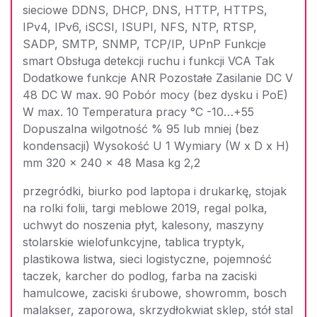
sieciowe DDNS, DHCP, DNS, HTTP, HTTPS,
IPv4, IPv6, iSCSI, ISUPI, NFS, NTP, RTSP,
SADP, SMTP, SNMP, TCP/IP, UPnP Funkcje
smart Obsługa detekcji ruchu i funkcji VCA Tak
Dodatkowe funkcje ANR Pozostałe Zasilanie DC V
48 DC W max. 90 Pobór mocy (bez dysku i PoE)
W max. 10 Temperatura pracy °C -10…+55
Dopuszalna wilgotność % 95 lub mniej (bez
kondensacji) Wysokość U 1 Wymiary (W x D x H)
mm 320 x 240 x 48 Masa kg 2,2
przegródki, biurko pod laptopa i drukarkę, stojak
na rolki folii, targi meblowe 2019, regal polka,
uchwyt do noszenia płyt, kalesony, maszyny
stolarskie wielofunkcyjne, tablica tryptyk,
plastikowa listwa, sieci logistyczne, pojemność
taczek, karcher do podlog, farba na zaciski
hamulcowe, zaciski śrubowe, showromm, bosch
malakser, zaporowa, skrzydłokwiat sklep, stół stal