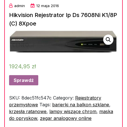
admin
12 maja 2016
Hikvision Rejestrator Ip Ds 7608Ni K1/8P
(C) 8Xpoe
1924,95
zł
Sprawdź
SKU:
8dec51fc547c
Category:
Rejestratory
przemysłowe
Tags:
barierki na balkon szklane
,
krzesła ratanowe
,
lampy wiszące chrom
,
maska
do opryskow
,
zegar analogowy online