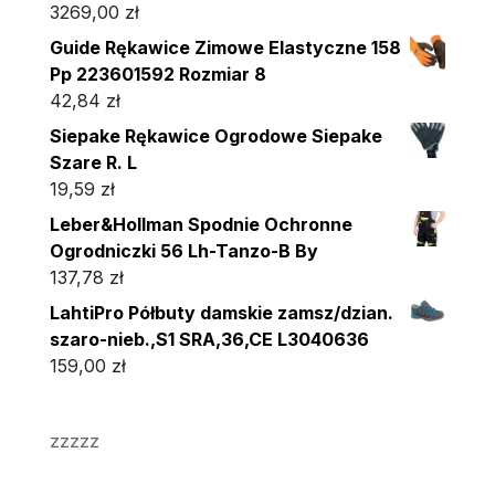
3269,00
zł
Guide Rękawice Zimowe Elastyczne 158
Pp 223601592 Rozmiar 8
42,84
zł
Siepake Rękawice Ogrodowe Siepake
Szare R. L
19,59
zł
Leber&Hollman Spodnie Ochronne
Ogrodniczki 56 Lh-Tanzo-B By
137,78
zł
LahtiPro Półbuty damskie zamsz/dzian.
szaro-nieb.,S1 SRA,36,CE L3040636
159,00
zł
zzzzz