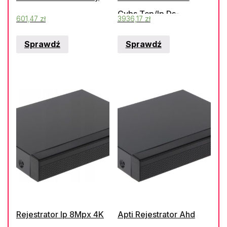
Cvbs Tcp/Ip Ds-
601,47
zł
3936,17
zł
7332Hqhi-K4 32 Kanały
Sprawdź
Sprawdź
Esata
Rejestrator Ip 8Mpx 4K
Apti Rejestrator Ahd