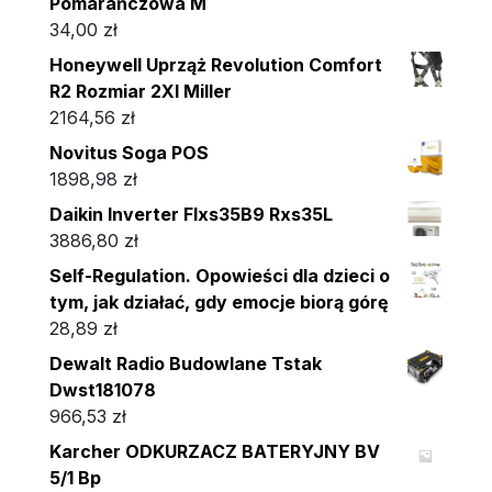
Pomarańczowa M
34,00
zł
Honeywell Uprząż Revolution Comfort
R2 Rozmiar 2Xl Miller
2164,56
zł
Novitus Soga POS
1898,98
zł
Daikin Inverter Flxs35B9 Rxs35L
3886,80
zł
Self-Regulation. Opowieści dla dzieci o
tym, jak działać, gdy emocje biorą górę
28,89
zł
Dewalt Radio Budowlane Tstak
Dwst181078
966,53
zł
Karcher ODKURZACZ BATERYJNY BV
5/1 Bp