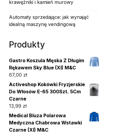
krawężniki i kamień murowy
Automaty sprzedające: jak wynająć
idealną maszynę vendingową
Produkty
Gastro Koszula Męska Z Długim
Rękawem Sky Blue (Xl) M&C
67,00
zł
Activeshop Kokówki Fryzjerskie
Do Włosów E-65 300Szt. 5Cm
Czarne
13,99
zł
Medical Bluza Polarowa
Medyczna Chabrowa Wstawki
Czarne (Xl) M&C