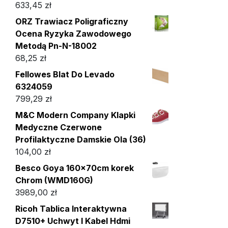
633,45
zł
ORZ Trawiacz Poligraficzny
Ocena Ryzyka Zawodowego
Metodą Pn-N-18002
68,25
zł
Fellowes Blat Do Levado
6324059
799,29
zł
M&C Modern Company Klapki
Medyczne Czerwone
Profilaktyczne Damskie Ola (36)
104,00
zł
Besco Goya 160x70cm korek
Chrom (WMD160G)
3989,00
zł
Ricoh Tablica Interaktywna
D7510+ Uchwyt I Kabel Hdmi