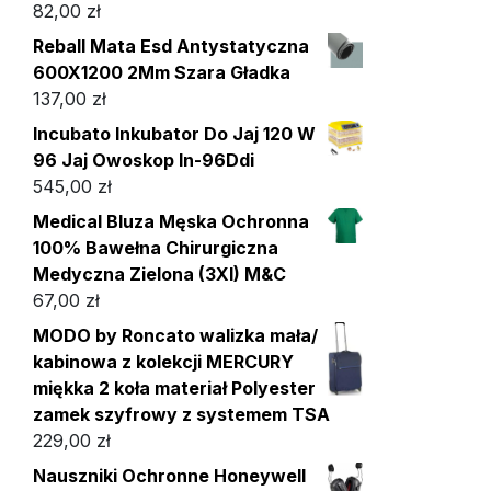
82,00
zł
Reball Mata Esd Antystatyczna
600X1200 2Mm Szara Gładka
137,00
zł
Incubato Inkubator Do Jaj 120 W
96 Jaj Owoskop In-96Ddi
545,00
zł
Medical Bluza Męska Ochronna
100% Bawełna Chirurgiczna
Medyczna Zielona (3Xl) M&C
67,00
zł
MODO by Roncato walizka mała/
kabinowa z kolekcji MERCURY
miękka 2 koła materiał Polyester
zamek szyfrowy z systemem TSA
229,00
zł
Nauszniki Ochronne Honeywell