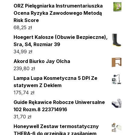
ORZ Pielęgniarka Instrumentariuszka
Ocena Ryzyka Zawodowego Metodą
Risk Score
68,25
zł
Hoegert Kalosze (Obuwie Bezpieczne),
Sra, S4, Rozmiar 39
34,99
zł
Akord Biurko Jay Olcha
239,80
zł
Lampa Lupa Kosmetyczna 5 DPI Ze
statywem Z Deklem
175,74
zł
Guide Rękawice Robocze Uniwersalne
102 Rozm.8 223714916
31,70
zł
Honeywell Zestaw termostatyczny
THERA-6 do grzejnika z zasilaniem