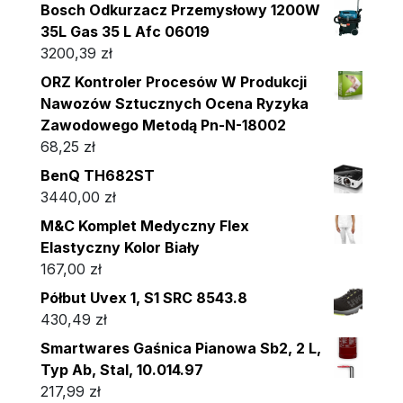
Bosch Odkurzacz Przemysłowy 1200W
35L Gas 35 L Afc 06019
3200,39
zł
ORZ Kontroler Procesów W Produkcji
Nawozów Sztucznych Ocena Ryzyka
Zawodowego Metodą Pn-N-18002
68,25
zł
BenQ TH682ST
3440,00
zł
M&C Komplet Medyczny Flex
Elastyczny Kolor Biały
167,00
zł
Półbut Uvex 1, S1 SRC 8543.8
430,49
zł
Smartwares Gaśnica Pianowa Sb2, 2 L,
Typ Ab, Stal, 10.014.97
217,99
zł