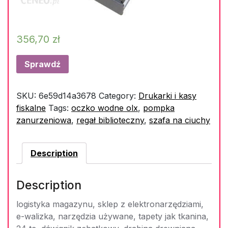
356,70
zł
Sprawdź
SKU:
6e59d14a3678
Category:
Drukarki i kasy
fiskalne
Tags:
oczko wodne olx
,
pompka
zanurzeniowa
,
regał biblioteczny
,
szafa na ciuchy
Description
Description
logistyka magazynu, sklep z elektronarzędziami,
e-walizka, narzędzia używane, tapety jak tkanina,