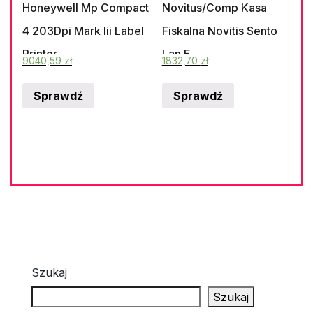
Honeywell Mp Compact
Novitus/Comp Kasa
4 203Dpi Mark Iii Label
Fiskalna Novitis Sento
Printer
Lan E
9040,59
zł
1832,70
zł
(Xf30003000000)
Sprawdź
Sprawdź
Szukaj
Szukaj