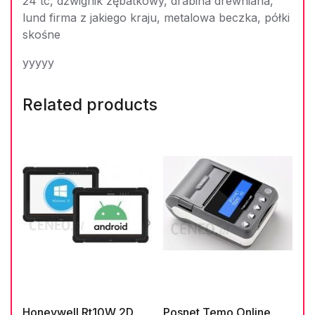
24 tc, dźwignik zębatkowy, drabina drewniana,
lund firma z jakiego kraju, metalowa beczka, półki
skośne
yyyyy
Related products
Honeywell Rt10W 2D
Posnet Temo Online