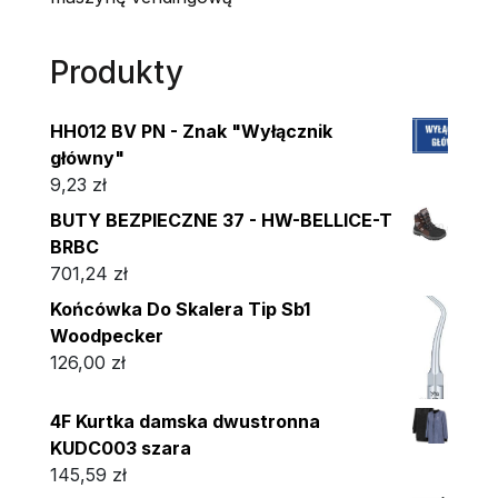
Produkty
HH012 BV PN - Znak "Wyłącznik
główny"
9,23
zł
BUTY BEZPIECZNE 37 - HW-BELLICE-T
BRBC
701,24
zł
Końcówka Do Skalera Tip Sb1
Woodpecker
126,00
zł
4F Kurtka damska dwustronna
KUDC003 szara
145,59
zł