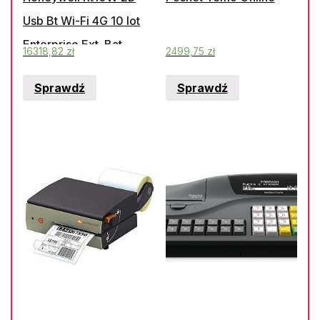
Usb Bt Wi-Fi 4G 10 Iot
Enterprise Ext. Bat.
16318,82
zł
2499,75
zł
Sprawdź
Sprawdź