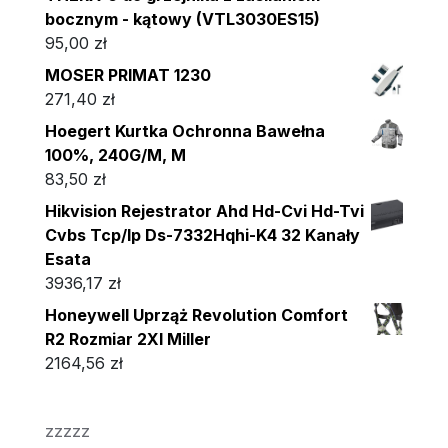
bocznym - kątowy (VTL3030ES15)
95,00
zł
MOSER PRIMAT 1230
271,40
zł
Hoegert Kurtka Ochronna Bawełna
100%, 240G/M, M
83,50
zł
Hikvision Rejestrator Ahd Hd-Cvi Hd-Tvi
Cvbs Tcp/Ip Ds-7332Hqhi-K4 32 Kanały
Esata
3936,17
zł
Honeywell Uprząż Revolution Comfort
R2 Rozmiar 2Xl Miller
2164,56
zł
zzzzz