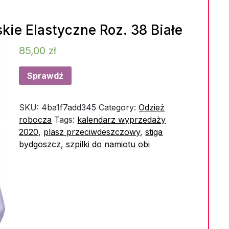
ie Elastyczne Roz. 38 Białe
85,00
zł
Sprawdź
SKU:
4ba1f7add345
Category:
Odzież
robocza
Tags:
kalendarz wyprzedaży
2020
,
plasz przeciwdeszczowy
,
stiga
bydgoszcz
,
szpilki do namiotu obi