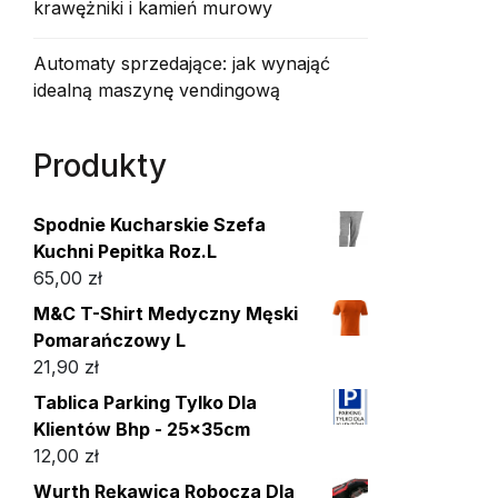
krawężniki i kamień murowy
Automaty sprzedające: jak wynająć
idealną maszynę vendingową
Produkty
Spodnie Kucharskie Szefa
Kuchni Pepitka Roz.L
65,00
zł
M&C T-Shirt Medyczny Męski
Pomarańczowy L
21,90
zł
Tablica Parking Tylko Dla
Klientów Bhp - 25x35cm
12,00
zł
Wurth Rękawica Robocza Dla