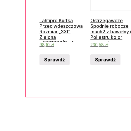
Lahtipro Kurtka
Ostrzegawcze
Przeciwdeszczowa
Spodnie robocze
Rozmiar „3Xl”
mach2 z bawełny 
Zielona
Poliestru kolor
L4091806(Prof-
pomarańczowo-
98,10
zł
230,58
zł
L4091806)
szary rozmiar L
M2PHVOGGT
Sprawdź
Sprawdź