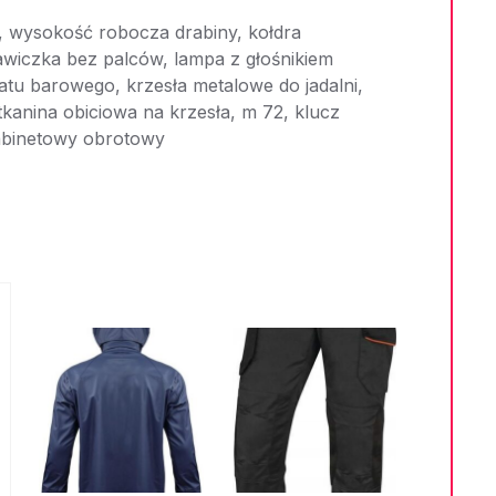
l, wysokość robocza drabiny, kołdra
awiczka bez palców, lampa z głośnikiem
atu barowego, krzesła metalowe do jadalni,
tkanina obiciowa na krzesła, m 72, klucz
gabinetowy obrotowy