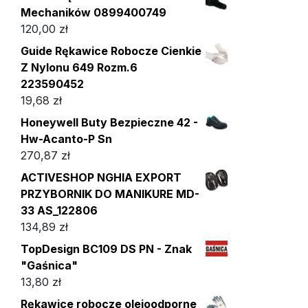
Mechaników 0899400749
120,00
zł
Guide Rękawice Robocze Cienkie
Z Nylonu 649 Rozm.6
223590452
19,68
zł
Honeywell Buty Bezpieczne 42 -
Hw-Acanto-P Sn
270,87
zł
ACTIVESHOP NGHIA EXPORT
PRZYBORNIK DO MANIKURE MD-
33 AS_122806
134,89
zł
TopDesign BC109 DS PN - Znak
"Gaśnica"
13,80
zł
Rękawice robocze olejoodporne