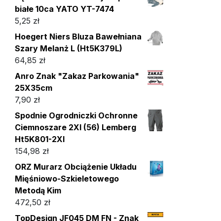
białe 10ca YATO YT-7474
5,25
zł
Hoegert Niers Bluza Bawełniana
Szary Melanż L (Ht5K379L)
64,85
zł
Anro Znak "Zakaz Parkowania"
25X35cm
7,90
zł
Spodnie Ogrodniczki Ochronne
Ciemnoszare 2Xl (56) Lemberg
Ht5K801-2Xl
154,98
zł
ORZ Murarz Obciążenie Układu
Mięśniowo-Szkieletowego
Metodą Kim
472,50
zł
TopDesign JF045 DM FN - Znak