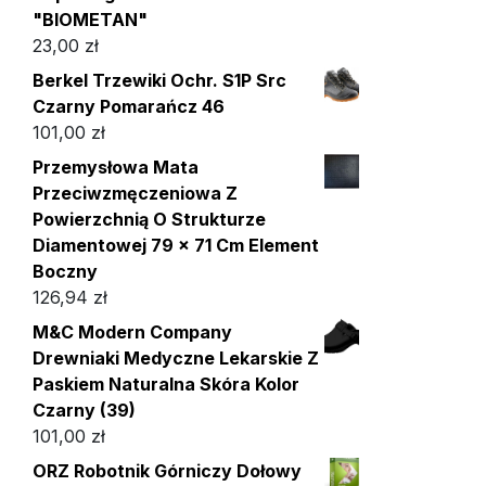
"BIOMETAN"
23,00
zł
Berkel Trzewiki Ochr. S1P Src
Czarny Pomarańcz 46
101,00
zł
Przemysłowa Mata
Przeciwzmęczeniowa Z
Powierzchnią O Strukturze
Diamentowej 79 × 71 Cm Element
Boczny
126,94
zł
M&C Modern Company
Drewniaki Medyczne Lekarskie Z
Paskiem Naturalna Skóra Kolor
Czarny (39)
101,00
zł
ORZ Robotnik Górniczy Dołowy