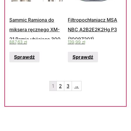
Sammic Ramiona do
Filtropochłaniacz MSA
miksera ręcznego XM-
NBC A2B2E2K2Hg P3
21 Ramię ubijające 300
(10097201)
887,63
zł
139,99
zł
mm Hendi
Sprawdź
Sprawdź
1
2
3
→