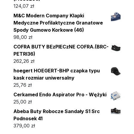
124,07
zł
M&C Modern Company Klapki
Medyczne Profilaktyczne Granatowe
Spody Gumowo Korkowe (46)
98,00
zł
COFRA BUTY BEzPIECzNE COFRA.(BRC-
PETRI36)
262,26
zł
hoegert HOEGERT-BHP czapka typu
kask rozmiar uniwersalny
25,76
zł
Cerkamed Endo Aspirator Pro - Wężyki
25,00
zł
Abeba Buty Robocze Sandały S1 Src
Podnosek 41
379,00
zł