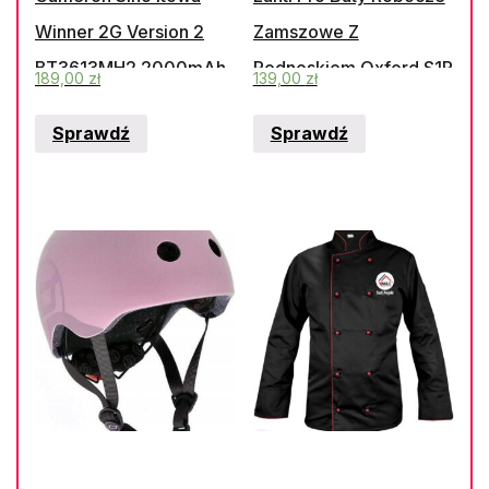
Winner 2G Version 2
Zamszowe Z
BT3613MH2 2000mAh
Podnoskiem Oxford S1P
189,00
zł
139,00
zł
7.20Wh Ni-MH 3.6V
Src 39 L3042439
Sprawdź
Sprawdź
(CSIBT616BL)