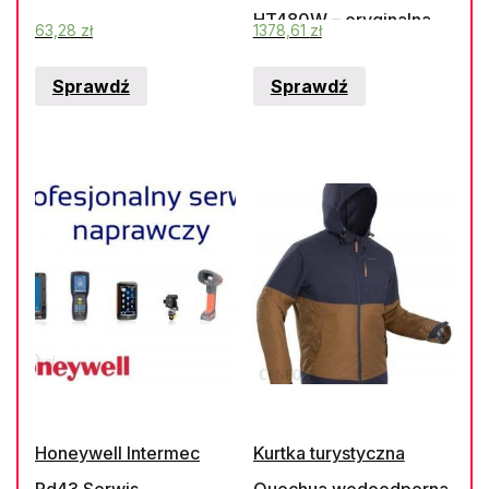
HT480W – oryginalna
63,28
zł
1378,61
zł
lampa w nieoryginalnym
Sprawdź
Sprawdź
module
Honeywell Intermec
Kurtka turystyczna
Pd43 Serwis
Quechua wodoodporna