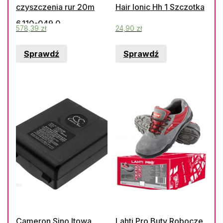
czyszczenia rur 20m
Hair Ionic Hh 1 Szczotka
6.110-049.0
578,39
zł
24,90
zł
Sprawdź
Sprawdź
Cameron Sino Itowa
Lahti Pro Buty Robocze