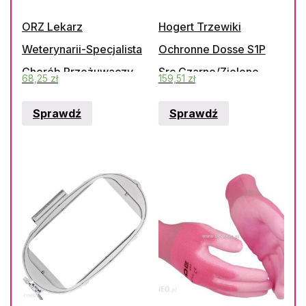
ORZ Lekarz
Hogert Trzewiki
Weterynarii-Specjalista
Ochronne Dosse S1P
Chorób Przeżuwaczy
Src Czarno/Zielone
68,25
zł
159,51
zł
Ocena Ryzyka
Rozmiar ’44’ Ht5K513-
Sprawdź
Sprawdź
Zawodowego Metodą
44(Gtv-Ht5K513-44)
Pn-N-18002
(Ht5K51344)