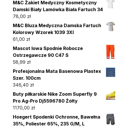
M&C Żakiet Medyczny Kosmetyczny
Damski Biały Lamówka Biała Fartuch 34
78,00
zł
M&C Bluza Medyczna Damska Fartuch
Kolorowy Wzorek 1039 3Xl
61,00
zł
Mascot Iowa Spodnie Robocze
Ostrzegawcze 90 C47 S
58,99
zł
Profesjonalna Mata Basenowa Plastex
Szer. 100cm
346,40
zł
Buty piłkarskie Nike Zoom Superfly 9
Pro Ag-Pro Dj5596780 Żółty
1170,00
zł
Hoegert Spodenki Ochronne, Bawełna
35%, Poliester 65%, 235 G/M, L