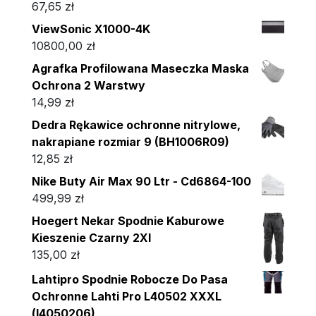
67,65
zł
ViewSonic X1000-4K
10800,00
zł
Agrafka Profilowana Maseczka Maska
Ochrona 2 Warstwy
14,99
zł
Dedra Rękawice ochronne nitrylowe,
nakrapiane rozmiar 9 (BH1006R09)
12,85
zł
Nike Buty Air Max 90 Ltr - Cd6864-100
499,99
zł
Hoegert Nekar Spodnie Kaburowe
Kieszenie Czarny 2Xl
135,00
zł
Lahtipro Spodnie Robocze Do Pasa
Ochronne Lahti Pro L40502 XXXL
(l4050206)