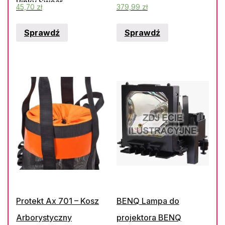
Pinky Swear
45,70
zł
379,99
zł
Sprawdź
Sprawdź
Protekt Ax 701 – Kosz
BENQ Lampa do
Arborystyczny
projektora BENQ