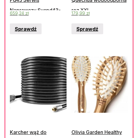
Naprawczy Svcpd43-
roz.XXL
659,24
zł
179,99
zł
5Fc5
Sprawdź
Sprawdź
Karcher wąż do
Olivia Garden Healthy