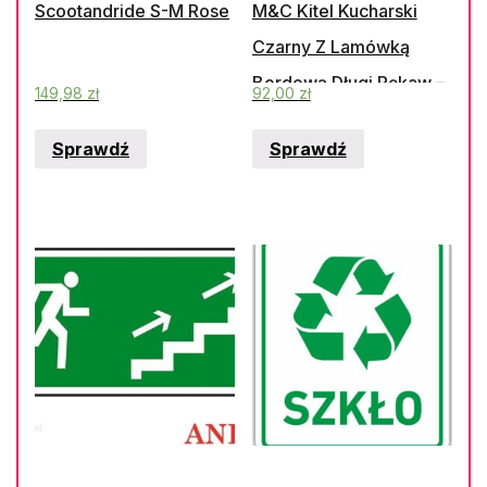
Scootandride S-M Rose
M&C Kitel Kucharski
Czarny Z Lamówką
Bordową Długi Rękaw –
149,98
zł
92,00
zł
Nadruk Na Piersi
Sprawdź
Sprawdź