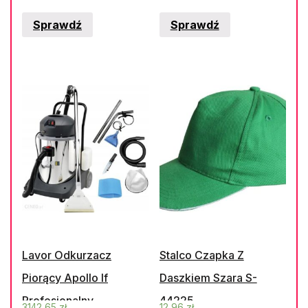
Sprawdź
Sprawdź
Lavor Odkurzacz
Stalco Czapka Z
Piorący Apollo If
Daszkiem Szara S-
Profesjonalny
44225
3142,65
zł
12,96
zł