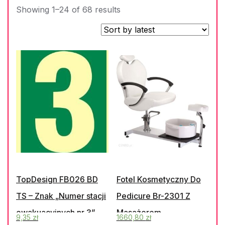
Showing 1–24 of 68 results
TopDesign FB026 BD
Fotel Kosmetyczny Do
TS – Znak „Numer stacji
Pedicure Br-2301 Z
ewakuacyjnych nr 3”
Masażerem
9,35
zł
1660,80
zł