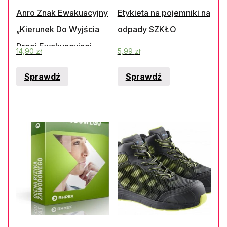
Anro Znak Ewakuacyjny
Etykieta na pojemniki na
„Kierunek Do Wyjścia
odpady SZKŁO
Drogi Ewakuacyjnej
14,90
zł
5,99
zł
Schodami W Górę”
Sprawdź
Sprawdź