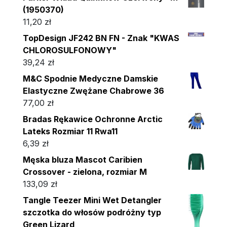
(1950370)
11,20
zł
TopDesign JF242 BN FN - Znak "KWAS
CHLOROSULFONOWY"
39,24
zł
M&C Spodnie Medyczne Damskie
Elastyczne Zwężane Chabrowe 36
77,00
zł
Bradas Rękawice Ochronne Arctic
Lateks Rozmiar 11 Rwa11
6,39
zł
Męska bluza Mascot Caribien
Crossover - zielona, rozmiar M
133,09
zł
Tangle Teezer Mini Wet Detangler
szczotka do włosów podróżny typ
Green Lizard