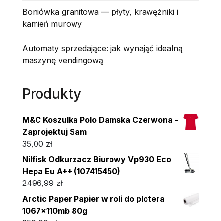
Boniówka granitowa — płyty, krawężniki i
kamień murowy
Automaty sprzedające: jak wynająć idealną
maszynę vendingową
Produkty
M&C Koszulka Polo Damska Czerwona -
Zaprojektuj Sam
35,00
zł
Nilfisk Odkurzacz Biurowy Vp930 Eco
Hepa Eu A++ (107415450)
2496,99
zł
Arctic Paper Papier w roli do plotera
1067x110mb 80g