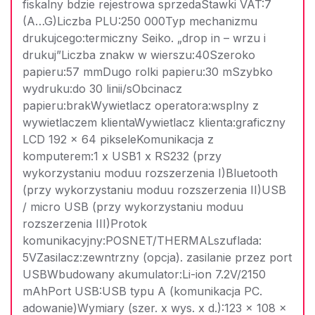
fiskalny bdzie rejestrowa sprzedaStawki VAT:7
(A…G)Liczba PLU:250 000Typ mechanizmu
drukujcego:termiczny Seiko. „drop in – wrzu i
drukuj”Liczba znakw w wierszu:40Szeroko
papieru:57 mmDugo rolki papieru:30 mSzybko
wydruku:do 30 linii/sObcinacz
papieru:brakWywietlacz operatora:wsplny z
wywietlaczem klientaWywietlacz klienta:graficzny
LCD 192 x 64 pikseleKomunikacja z
komputerem:1 x USB1 x RS232 (przy
wykorzystaniu moduu rozszerzenia I)Bluetooth
(przy wykorzystaniu moduu rozszerzenia II)USB
/ micro USB (przy wykorzystaniu moduu
rozszerzenia III)Protok
komunikacyjny:POSNET/THERMALszuflada:
5VZasilacz:zewntrzny (opcja). zasilanie przez port
USBWbudowany akumulator:Li-ion 7.2V/2150
mAhPort USB:USB typu A (komunikacja PC.
adowanie)Wymiary (szer. x wys. x d.):123 x 108 x