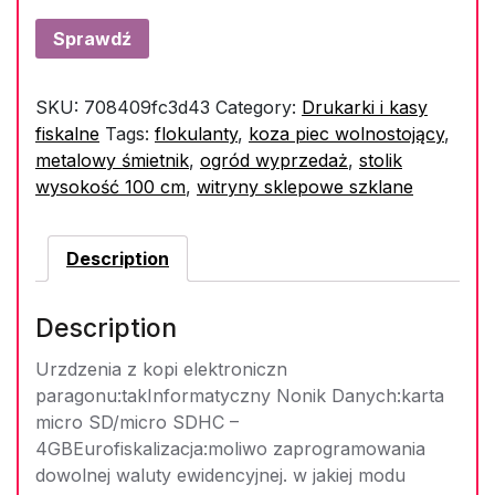
Sprawdź
SKU:
708409fc3d43
Category:
Drukarki i kasy
fiskalne
Tags:
flokulanty
,
koza piec wolnostojący
,
metalowy śmietnik
,
ogród wyprzedaż
,
stolik
wysokość 100 cm
,
witryny sklepowe szklane
Description
Description
Urzdzenia z kopi elektroniczn
paragonu:takInformatyczny Nonik Danych:karta
micro SD/micro SDHC –
4GBEurofiskalizacja:moliwo zaprogramowania
dowolnej waluty ewidencyjnej. w jakiej modu