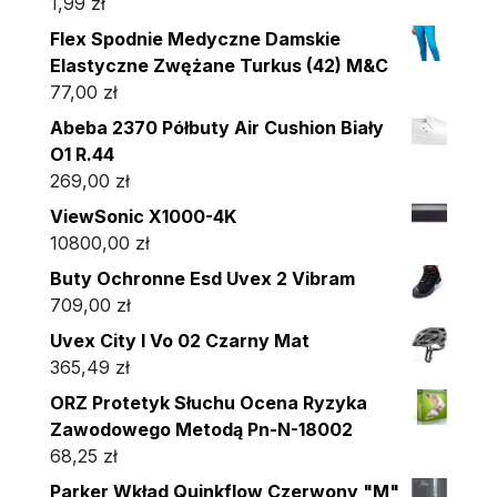
1,99
zł
Flex Spodnie Medyczne Damskie
Elastyczne Zwężane Turkus (42) M&C
77,00
zł
Abeba 2370 Półbuty Air Cushion Biały
O1 R.44
269,00
zł
ViewSonic X1000-4K
10800,00
zł
Buty Ochronne Esd Uvex 2 Vibram
709,00
zł
Uvex City I Vo 02 Czarny Mat
365,49
zł
ORZ Protetyk Słuchu Ocena Ryzyka
Zawodowego Metodą Pn-N-18002
68,25
zł
Parker Wkład Quinkflow Czerwony "M"