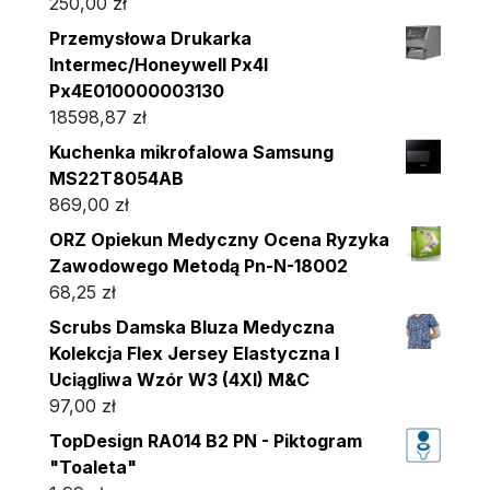
250,00
zł
Przemysłowa Drukarka
Intermec/Honeywell Px4I
Px4E010000003130
18598,87
zł
Kuchenka mikrofalowa Samsung
MS22T8054AB
869,00
zł
ORZ Opiekun Medyczny Ocena Ryzyka
Zawodowego Metodą Pn-N-18002
68,25
zł
Scrubs Damska Bluza Medyczna
Kolekcja Flex Jersey Elastyczna I
Uciągliwa Wzór W3 (4Xl) M&C
97,00
zł
TopDesign RA014 B2 PN - Piktogram
"Toaleta"