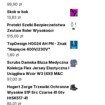
99,90
zł
Skok w bok
13,83
zł
Protekt Szelki Bezpieczeństwa
Zestaw Roler Wysokości
515,00
zł
TopDesign HG024 AH PN - Znak
"Napięcie 400V/230V"
1,60
zł
Scrubs Damska Bluza Medyczna
Kolekcja Flex Jersey Elastyczna I
Uciągliwa Wzór W3 (4Xl) M&C
97,00
zł
Hogert Zorge Trzewiki Ochronne
Wysokie S1P Src Czarne 41 Gtv
Ht5K517-41
85,01
zł