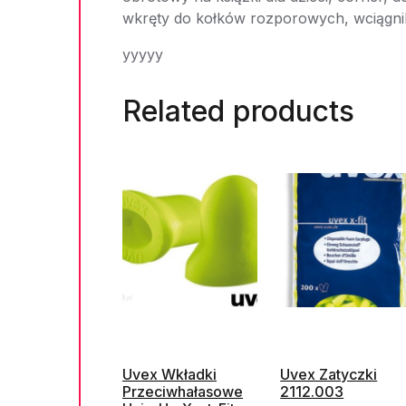
wkręty do kołków rozporowych, wciągn
yyyyy
Related products
Uvex Wkładki
Uvex Zatyczki
Przeciwhałasowe
2112.003