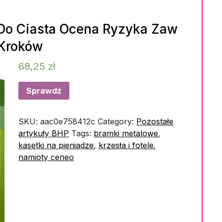
 Do Ciasta Ocena Ryzyka Zaw
 Kroków
68,25
zł
Sprawdź
SKU:
aac0e758412c
Category:
Pozostałe
artykuły BHP
Tags:
bramki metalowe
,
kasetki na pieniadze
,
krzesła i fotele
,
namioty ceneo