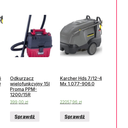
G
Odkurzacz
Karcher Hds 7/12-4
0
wielofunkcyjny 15l
Mx 1.077-906.0
Proma PPM-
1200/15R
399,00
zł
22057,96
zł
Sprawdź
Sprawdź