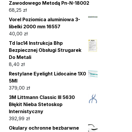
Zawodowego Metodą Pn-N-18002
68,25
zł
Vorel Poziomica aluminiowa 3-
libelki 2000 mm 16557
40,00
zł
Td Iac14 Instrukcja Bhp
Bezpiecznej Obsługi Strugarek
Do Metali
8,40
zł
Restylane Eyelight Lidocaine 1X0
5Ml
379,00
zł
3M Littmann Classic III 5630
Błękit Nieba Stetoskop
Internistyczny
392,99
zł
Okulary ochronne bezbarwne