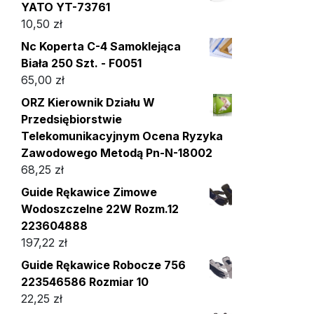
YATO YT-73761
10,50
zł
Nc Koperta C-4 Samoklejąca
Biała 250 Szt. - F0051
65,00
zł
ORZ Kierownik Działu W
Przedsiębiorstwie
Telekomunikacyjnym Ocena Ryzyka
Zawodowego Metodą Pn-N-18002
68,25
zł
Guide Rękawice Zimowe
Wodoszczelne 22W Rozm.12
223604888
197,22
zł
Guide Rękawice Robocze 756
223546586 Rozmiar 10
22,25
zł