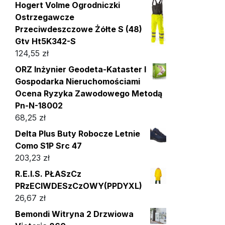
Hogert Volme Ogrodniczki
Ostrzegawcze
Przeciwdeszczowe Żółte S (48)
Gtv Ht5K342-S
124,55
zł
ORZ Inżynier Geodeta-Kataster I
Gospodarka Nieruchomościami
Ocena Ryzyka Zawodowego Metodą
Pn-N-18002
68,25
zł
Delta Plus Buty Robocze Letnie
Como S1P Src 47
203,23
zł
R.E.I.S. PŁASzCz
PRzECIWDESzCzOWY(PPDYXL)
26,67
zł
Bemondi Witryna 2 Drzwiowa