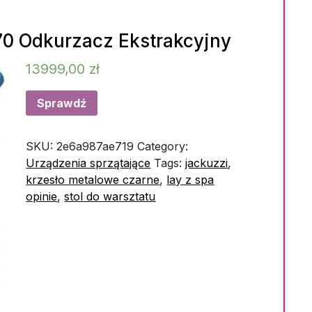
0 Odkurzacz Ekstrakcyjny
13999,00
zł
Sprawdź
SKU:
2e6a987ae719
Category:
Urządzenia sprzątające
Tags:
jackuzzi
,
krzesło metalowe czarne
,
lay z spa
opinie
,
stol do warsztatu