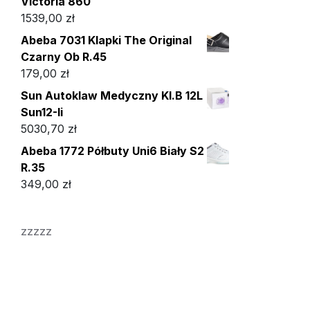
Victoria 860
1539,00
zł
Abeba 7031 Klapki The Original
Czarny Ob R.45
179,00
zł
Sun Autoklaw Medyczny Kl.B 12L
Sun12-Ii
5030,70
zł
Abeba 1772 Półbuty Uni6 Biały S2
R.35
349,00
zł
zzzzz