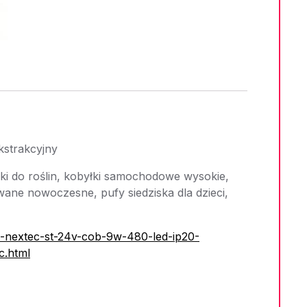
strakcyjny
i do roślin, kobyłki samochodowe wysokie,
wane nowoczesne, pufy siedziska dla dzieci,
ed-nextec-st-24v-cob-9w-480-led-ip20-
.html