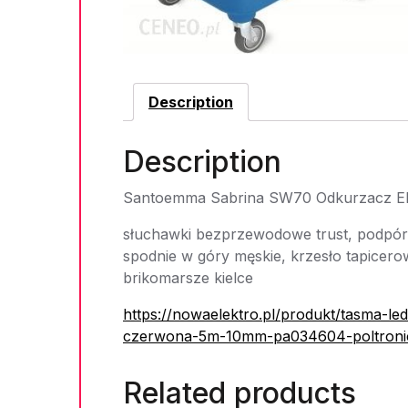
Description
Description
Santoemma Sabrina SW70 Odkurzacz Ek
słuchawki bezprzewodowe trust, podpórk
spodnie w góry męskie, krzesło tapicero
brikomarsze kielce
https://nowaelektro.pl/produkt/tasma-l
czerwona-5m-10mm-pa034604-poltronic
Related products