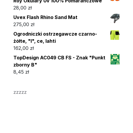
Roy Okulary Uv 100% Pomarańczowe
28,00
zł
Uvex Flash Rhino Sand Mat
275,00
zł
Ogrodniczki ostrzegawcze czarno-
żółte, "l", ce, lahti
162,00
zł
TopDesign AC049 CB FS - Znak "Punkt
zborny B"
8,45
zł
zzzzz