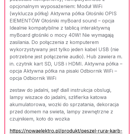
opcjonalnym wyposażeniem: Moduł WiFi
(wyklucza półkę) Aktywna półka Głośniki OPIS
ElEMENTÓW Głośniki myBoard sound – opcja
Idealnie kompatybilne z tablicą interaktywną
myBoard głośniki o mocy 40W! Nie wymagają
zasilania. Do połączenia z komputerem
wykorzystywany jest tylko jeden kabel USB (nie
potrzebne jest połączenie audio). Hub zawiera m.
in. czytnik kart SD, USB i HDMI. Aktywna półka –
opcja Aktywna półka na pisaki Odbiornik WiFi –
opcja Odbiornik WiFi
zestaw do jadalni, sejf diall instrukcja obslugi,
lampy wiszace do jadalni, szlifierka katowa
akumulatorowa, wozki do sprzatania, dekoracja
przed domem na swieta, lampy zewnętrzne z
czujnikiem, koło do wozka
https://nowaelektro.pl/produkt/peszel-rura-karb-