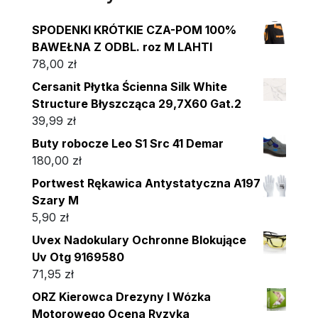
SPODENKI KRÓTKIE CZA-POM 100%
BAWEŁNA Z ODBL. roz M LAHTI
78,00
zł
Cersanit Płytka Ścienna Silk White
Structure Błyszcząca 29,7X60 Gat.2
39,99
zł
Buty robocze Leo S1 Src 41 Demar
180,00
zł
Portwest Rękawica Antystatyczna A197
Szary M
5,90
zł
Uvex Nadokulary Ochronne Blokujące
Uv Otg 9169580
71,95
zł
ORZ Kierowca Drezyny I Wózka
Motorowego Ocena Ryzyka