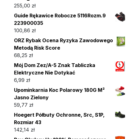
255,00
zł
Guide Rękawice Robocze 5116Rozm.9
223900035
100,86
zł
ORZ Rybak Ocena Ryzyka Zawodowego
Metodą Risk Score
68,25
zł
Mój Dom Zez/A-5 Znak Tabliczka
Elektryczne Nie Dotykać
6,99
zł
Upominkarnia Koc Polarowy 180G M²
Jasno Zielony
59,77
zł
Hoegert Półbuty Ochronne, Src, S1P,
Rozmiar 43
142,14
zł