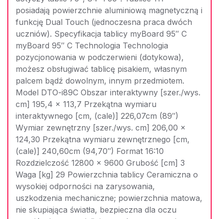
posiadają powierzchnie aluminiową magnetyczną i
funkcję Dual Touch (jednoczesna praca dwóch
uczniów). Specyfikacja tablicy myBoard 95″ C
myBoard 95″ C Technologia Technologia
pozycjonowania w podczerwieni (dotykowa),
możesz obsługiwać tablicę pisakiem, własnym
palcem bądź dowolnym, innym przedmiotem.
Model DTO-i89C Obszar interaktywny [szer./wys.
cm] 195,4 x 113,7 Przekątna wymiaru
interaktywnego [cm, (cale)] 226,07cm (89″)
Wymiar zewnętrzny [szer./wys. cm] 206,00 x
124,30 Przekątna wymiaru zewnętrznego [cm,
(cale)] 240,60cm (94,70″) Format 16:10
Rozdzielczość 12800 x 9600 Grubość [cm] 3
Waga [kg] 29 Powierzchnia tablicy Ceramiczna o
wysokiej odporności na zarysowania,
uszkodzenia mechaniczne; powierzchnia matowa,
nie skupiająca światła, bezpieczna dla oczu