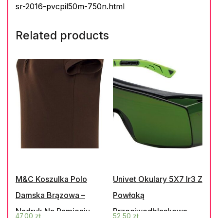
sr-2016-pvcpil50m-750n.html
Related products
M&C Koszulka Polo
Univet Okulary 5X7 Ir3 Z
Damska Brązowa –
Powłoką
Nadruk Na Ramieniu
Przeciwodblaskową
47,00
zł
52,50
zł