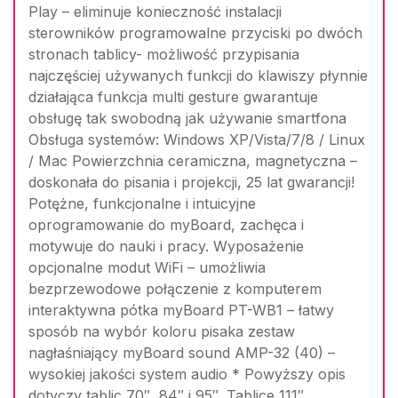
Play – eliminuje konieczność instalacji
sterowników programowalne przyciski po dwóch
stronach tablicy- możliwość przypisania
najczęściej używanych funkcji do klawiszy płynnie
działająca funkcja multi gesture gwarantuje
obsługę tak swobodną jak używanie smartfona
Obsługa systemów: Windows XP/Vista/7/8 / Linux
/ Mac Powierzchnia ceramiczna, magnetyczna –
doskonała do pisania i projekcji, 25 lat gwarancji!
Potężne, funkcjonalne i intuicyjne
oprogramowanie do myBoard, zachęca i
motywuje do nauki i pracy. Wyposażenie
opcjonalne modut WiFi – umożliwia
bezprzewodowe połączenie z komputerem
interaktywna pótka myBoard PT-WB1 – łatwy
sposób na wybór koloru pisaka zestaw
nagłaśniający myBoard sound AMP-32 (40) –
wysokiej jakości system audio * Powyższy opis
dotyczy tablic 70″, 84″ i 95″. Tablice 111″