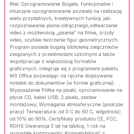
Mac Oprogramowanie Bogate, funkcjonalne i
intuicyjne oprogramowanie pozwala na realizację
wielu przydatnych, kreatywnych funkcji, jak:
rozpoznawanie pisma odręcznego,odtwarzanie
video z możliwością „pisania” na filmie, zrzuty
video, szybkie tworzenie figur geometrycznych.
Program posiada bogatą bibliotekę załączników
związanych z przedmiotami szkolnymi a także
współpracuje z większością formatów
graficznych. Integruje się z programami pakietu
MS Office pozwalając na ręczne dopisywanie
notatek do dokumentów (w formie graficznej).
Wyposażenie Półka na pisaki, oproramowanie na
płycie CD, kabel USB, 2 pisaki, zestaw
montażowy; Wymagania atmosferyczne (podczas
pracy) Temperatura: od 0 C do 60 C, wilgotność:
od 10% do 90%. Certyfikaty produktu CE, FCC,
ROHS Gwarancja 5 lat na tablicę, 1 rok na
pozostałe komponenty; Kompatybilność z