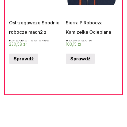
Ostrzegawcze Spodnie
Sierra P Robocza
robocze mach2 z
Kamizelka Ocieplana
bawełny i Poliestru
Kieszenie Xl
230,58
zł
103,15
zł
kolor pomarańczowo-
Sprawdź
Sprawdź
szary rozmiar L
M2PHVOGGT