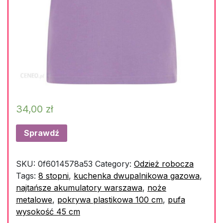
34,00
zł
Sprawdź
SKU:
0f6014578a53
Category:
Odzież robocza
Tags:
8 stopni
,
kuchenka dwupalnikowa gazowa
,
najtańsze akumulatory warszawa
,
noże
metalowe
,
pokrywa plastikowa 100 cm
,
pufa
wysokość 45 cm