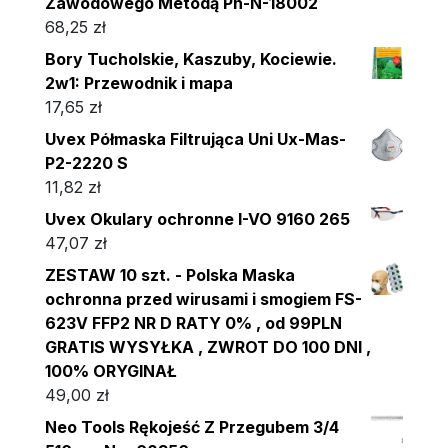
Zawodowego Metodą Pn-N-18002
68,25
zł
Bory Tucholskie, Kaszuby, Kociewie.
2w1: Przewodnik i mapa
17,65
zł
Uvex Półmaska Filtrująca Uni Ux-Mas-
P2-2220 S
11,82
zł
Uvex Okulary ochronne I-VO 9160 265
47,07
zł
ZESTAW 10 szt. - Polska Maska
ochronna przed wirusami i smogiem FS-
623V FFP2 NR D RATY 0% , od 99PLN
GRATIS WYSYŁKA , ZWROT DO 100 DNI ,
100% ORYGINAŁ
49,00
zł
Neo Tools Rękojeść Z Przegubem 3/4