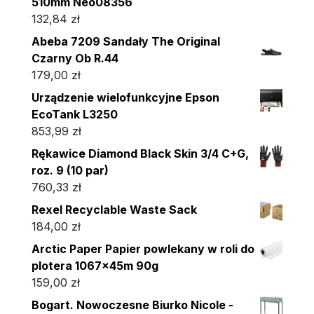
510mm Neo08356
132,84
zł
Abeba 7209 Sandały The Original
Czarny Ob R.44
179,00
zł
Urządzenie wielofunkcyjne Epson
EcoTank L3250
853,99
zł
Rękawice Diamond Black Skin 3/4 C+G,
roz. 9 (10 par)
760,33
zł
Rexel Recyclable Waste Sack
184,00
zł
Arctic Paper Papier powlekany w roli do
plotera 1067x45m 90g
159,00
zł
Bogart. Nowoczesne Biurko Nicole -