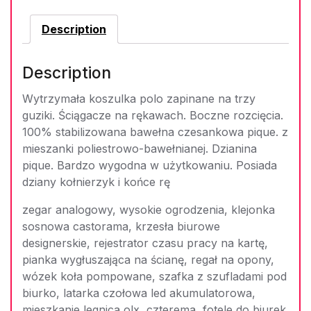
Description
Description
Wytrzymała koszulka polo zapinane na trzy
guziki. Ściągacze na rękawach. Boczne rozcięcia.
100% stabilizowana bawełna czesankowa pique. z
mieszanki poliestrowo-bawełnianej. Dzianina
pique. Bardzo wygodna w użytkowaniu. Posiada
dziany kołnierzyk i końce rę
zegar analogowy, wysokie ogrodzenia, klejonka
sosnowa castorama, krzesła biurowe
designerskie, rejestrator czasu pracy na kartę,
pianka wygłuszająca na ścianę, regał na opony,
wózek koła pompowane, szafka z szufladami pod
biurko, latarka czołowa led akumulatorowa,
mieszkanie legnica olx, czterema, fotele do biurek