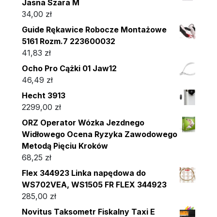
Jasna Szara M
34,00
zł
Guide Rękawice Robocze Montażowe
5161 Rozm.7 223600032
41,83
zł
Ocho Pro Cążki 01 Jaw12
46,49
zł
Hecht 3913
2299,00
zł
ORZ Operator Wózka Jezdnego
Widłowego Ocena Ryzyka Zawodowego
Metodą Pięciu Kroków
68,25
zł
Flex 344923 Linka napędowa do
WS702VEA, WS1505 FR FLEX 344923
285,00
zł
Novitus Taksometr Fiskalny Taxi E