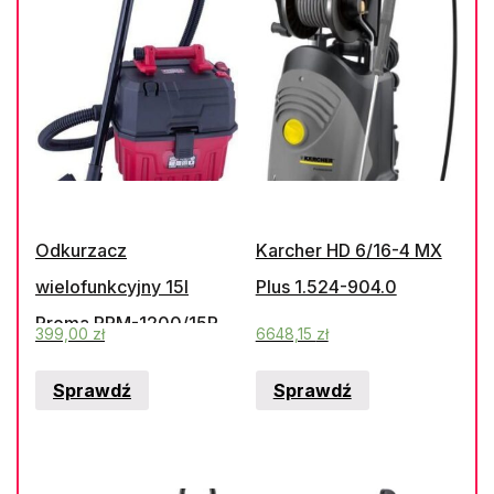
Odkurzacz
Karcher HD 6/16-4 MX
wielofunkcyjny 15l
Plus 1.524-904.0
Proma PPM-1200/15R
399,00
zł
6648,15
zł
Sprawdź
Sprawdź