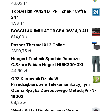
43,05
zł
TopDesign PA424 B1 PN - Znak "Cyfra
24"
1,99
zł
BOSCH AKUMULATOR GBA 36V 4,0 AH
814,00
zł
Posnet Thermal XL2 Online
2899,75
zł
Hoegert Technik Spodnie Robocze
C.Szare Fabian Hogert Ht5K309-3Xl
44,90
zł
ORZ Kierownik Działu W
Przedsiębiorstwie Telekomunikacyjnym
Ocena Ryzyka Zawodowego Metodą Pn-N-
18002
68,25
zł
Vileda Wkład Do Robomopa Virobi