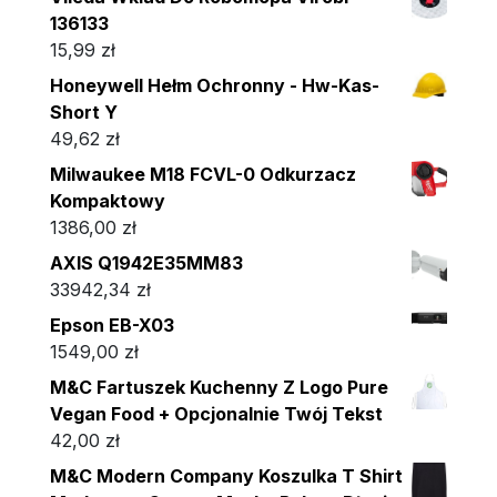
136133
15,99
zł
Honeywell Hełm Ochronny - Hw-Kas-
Short Y
49,62
zł
Milwaukee M18 FCVL-0 Odkurzacz
Kompaktowy
1386,00
zł
AXIS Q1942E35MM83
33942,34
zł
Epson EB-X03
1549,00
zł
M&C Fartuszek Kuchenny Z Logo Pure
Vegan Food + Opcjonalnie Twój Tekst
42,00
zł
M&C Modern Company Koszulka T Shirt