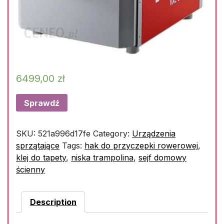
6499,00
zł
Sprawdź
SKU:
521a996d17fe
Category:
Urządzenia
sprzątające
Tags:
hak do przyczepki rowerowej
,
klej do tapety
,
niska trampolina
,
sejf domowy
ścienny
Description