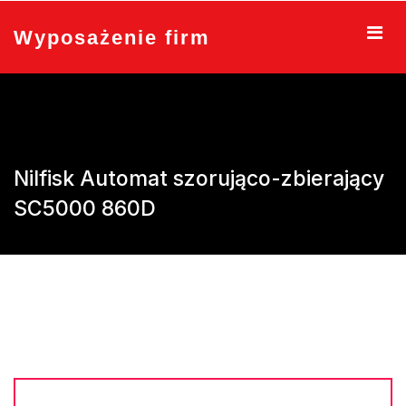
Skip
to
Wyposażenie firm
content
Nilfisk Automat szorująco-zbierający
SC5000 860D