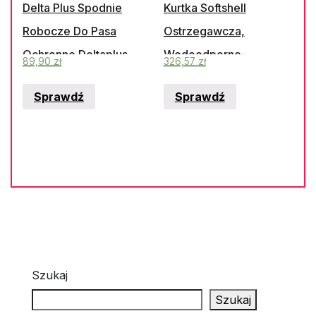
Delta Plus Spodnie
Kurtka Softshell
Robocze Do Pasa
Ostrzegawcza,
Ochronne Deltaplus
Wodoodporno-
89,90
zł
326,57
zł
(M6Pan)
Oddychająca Żółta
Sprawdź
Sprawdź
Rozmiar Xl Moon2Jgx
Szukaj
Szukaj