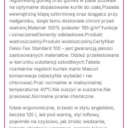
regulowaną gumką oraz gumka w pasie pozwala
na optymalne dopasowanie kurtki do ciała,Posiada
wewnętrzną klapę sztormową oraz ściągacz przy
nadgarstku, dzięki temu doskonale chroni przed
wiatrem,Materiał: 100% poliester 185 g/m².funkcje
i oznaczeniaElementy odblaskowe.Produkt
wiatroszczelny.Produkt wodoszczelny.Certyfikat
Oeko-Tex Standard 100 – jest gwarancją jakości
zastosowanych materiałów. Odzież przetestowana
w kierunku substancji szkodliwych.Tabela
rozmiarów męskich kurtek marki Mascot
konserwacja odzieżyNie wybielać i nie
chlorować.Prać normalnie w maksymalnej
temperaturze 40°C.Nie suszyć w suszarce.Nie
prasować.Normalne pranie chemiczne.
fotele ergonomiczne, krzesło w stylu angielskim,
beczka 120 l, led pod wannę, styl loftowy,
pojemniki na czyściwo, jak zrobic wedzarke,