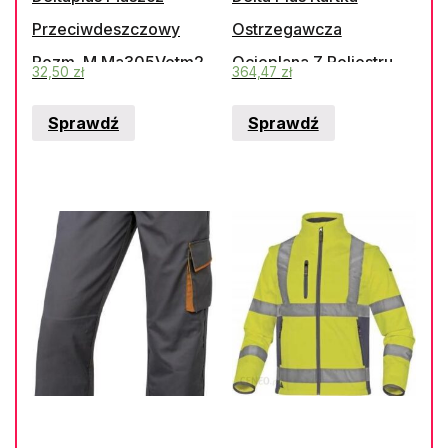
Przeciwdeszczowy
Ostrzegawcza
Rozm. M Ma305Vetm2
Ocieplana Z Poliestru
32,50
zł
364,47
zł
Oxford Powlekanego
Sprawdź
Sprawdź
Pu Kolor
Pomarańczowy Fluo-
Granatowy Rozmiar Xl
Corp Stra2Orxg