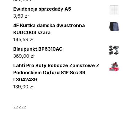
Ewidencja sprzedaży A5
3,69
zł
4F Kurtka damska dwustronna
KUDC003 szara
145,59
zł
Blaupunkt BP6310AC
369,00
zł
Lahti Pro Buty Robocze Zamszowe Z
Podnoskiem Oxford S1P Src 39
L3042439
139,00
zł
zzzzz