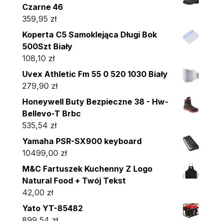
Czarne 46
359,95
zł
Koperta C5 Samoklejąca Długi Bok
500Szt Biały
108,10
zł
Uvex Athletic Fm 55 0 520 1030 Biały
279,90
zł
Honeywell Buty Bezpieczne 38 - Hw-
Bellevo-T Brbc
535,54
zł
Yamaha PSR-SX900 keyboard
10499,00
zł
M&C Fartuszek Kuchenny Z Logo
Natural Food + Twój Tekst
42,00
zł
Yato YT-85482
899,54
zł