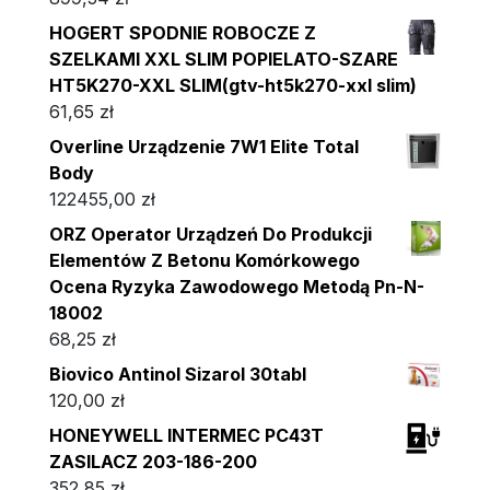
HOGERT SPODNIE ROBOCZE Z
SZELKAMI XXL SLIM POPIELATO-SZARE
HT5K270-XXL SLIM(gtv-ht5k270-xxl slim)
61,65
zł
Overline Urządzenie 7W1 Elite Total
Body
122455,00
zł
ORZ Operator Urządzeń Do Produkcji
Elementów Z Betonu Komórkowego
Ocena Ryzyka Zawodowego Metodą Pn-N-
18002
68,25
zł
Biovico Antinol Sizarol 30tabl
120,00
zł
HONEYWELL INTERMEC PC43T
ZASILACZ 203-186-200
352,85
zł