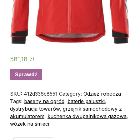
581,18
zł
Sprawdź
SKU:
412d336c8551
Category:
Odzież robocza
Tags:
baseny na ogród
,
baterie paluszki
,
dystrybucja towarów
,
grzejnik samochodowy z
akumulatorem
,
kuchenka dwupalnikowa gazowa
,
wózek na śmieci