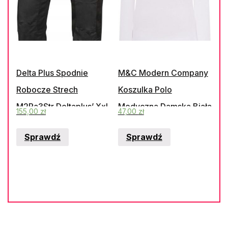
Delta Plus Spodnie
M&C Modern Company
Robocze Strech
Koszulka Polo
M2Pa3Str Deltaplus’ Xxl
Medyczna Damska Biała
155,00
zł
47,00
zł
Długi Rękaw (Xl)
Sprawdź
Sprawdź