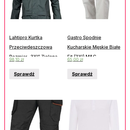
Lahtipro Kurtka
Gastro Spodnie
Przeciwdeszczowa
Kucharskie Męskie Białe
Rozmiar „3Xl” Zielona
Fit (3Xl) M&C
98,10
zł
65,00
zł
L4091806(Prof-
Sprawdź
Sprawdź
L4091806)