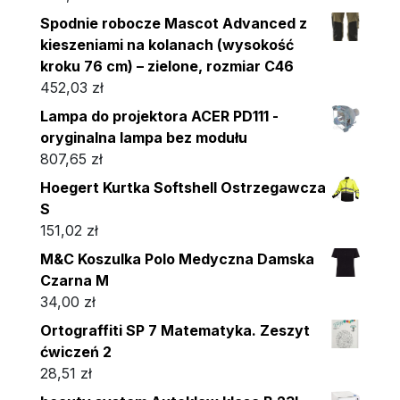
Spodnie robocze Mascot Advanced z
kieszeniami na kolanach (wysokość
kroku 76 cm) – zielone, rozmiar C46
452,03
zł
Lampa do projektora ACER PD111 -
oryginalna lampa bez modułu
807,65
zł
Hoegert Kurtka Softshell Ostrzegawcza
S
151,02
zł
M&C Koszulka Polo Medyczna Damska
Czarna M
34,00
zł
Ortograffiti SP 7 Matematyka. Zeszyt
ćwiczeń 2
28,51
zł