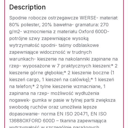
Description
Spodnie robocze ostrzegawcze WERSE- materiał:
80% poliester, 20% bawełna- gramatura: 270
g/m2- wzmocnienia z materiału Oxford 600D-
potrójne szwy zapewniające wysoką
wytrzymałość spodni- taśmy odblaskowe
zapewniające widoczność w trudnych
warunkach- kieszenie na nakolanniki zapinane na
rzep- wyposażone w 7 praktycznych kieszeni:* 2
kieszenie górne głębokie;* 2 kieszenie boczne (1
kieszeń cargo, 1 kieszeń na calówkę);* 1 kieszeń
na telefon;* 2 tylne kieszenie wzmacniane, 1
zapinana na rzep- możliwość wydłużenia
nogawek- gumka w pasie w tylnej partii zwiększa
swobodę ruchów oraz umożliwia lepsze
dopasowanie- norma EN ISO 20471, EN ISO
13688OXFORD 600D – tkanina zapewniająca
wytrzymałość w szczególnie narażonych