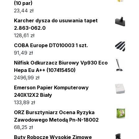
(10 par)
23,44
zł
Karcher dysza do usuwania tapet
2.863-062.0
128,61
zł
COBA Europe DT010003 1 szt.
91,49
zł
Nilfisk Odkurzacz Biurowy Vp930 Eco
Hepa Eu A++ (107415450)
2496,99
zł
Emerson Papier Komputerowy
240X12X2 Biały
133,89
zł
ORZ Bursztyniarz Ocena Ryzyka
Zawodowego Metodą Pn-N-18002
68,25
zł
Buty Robocze Wysokie Zimowe