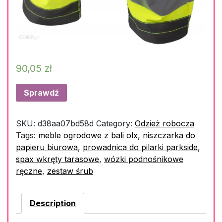
90,05
zł
Sprawdź
SKU:
d38aa07bd58d
Category:
Odzież robocza
Tags:
meble ogrodowe z bali olx
,
niszczarka do
papieru biurowa
,
prowadnica do pilarki parkside
,
spax wkręty tarasowe
,
wózki podnośnikowe
ręczne
,
zestaw śrub
Description