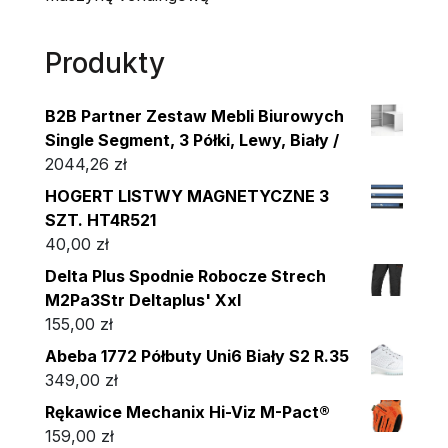
Produkty
B2B Partner Zestaw Mebli Biurowych
Single Segment, 3 Półki, Lewy, Biały /
2044,26
zł
HOGERT LISTWY MAGNETYCZNE 3
SZT. HT4R521
40,00
zł
Delta Plus Spodnie Robocze Strech
M2Pa3Str Deltaplus' Xxl
155,00
zł
Abeba 1772 Półbuty Uni6 Biały S2 R.35
349,00
zł
Rękawice Mechanix Hi-Viz M-Pact®
159,00
zł