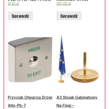
SYNTETYCZNEJ GUIDE
Parowane 20 Par
21,01
zł
100,00
zł
766 223546226
Sprawdź
Sprawdź
Przycisk Otwarcia Drzwi
A3 Stojak Gabinetowy
Atlo-Pb-7
Na Flagi –