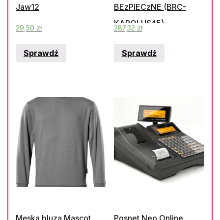
Jaw12
BEzPIECzNE (BRC-
KAROLUS45)
29,50
zł
287,32
zł
Sprawdź
Sprawdź
Męska bluza Mascot
Posnet Neo Online