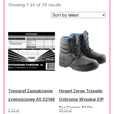
Showing 1–24 of 79 results
Typograf Zaopatrzenie
Hogert Zorge Trzewiki
żywnościowe A5 02148
Ochronne Wysokie S1P
Src Czarne 41 Gtv
5,33
zł
85,01
zł