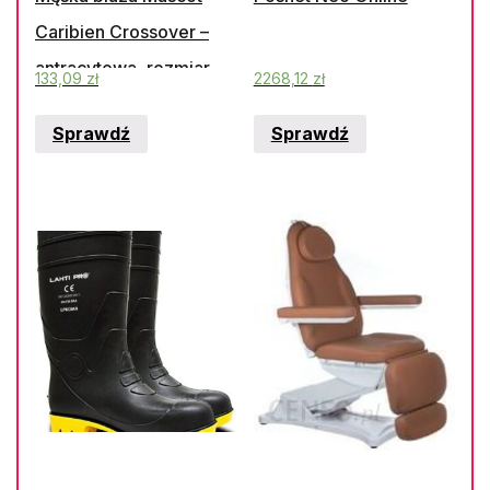
Caribien Crossover –
antracytowa, rozmiar
133,09
zł
2268,12
zł
2XL
Sprawdź
Sprawdź