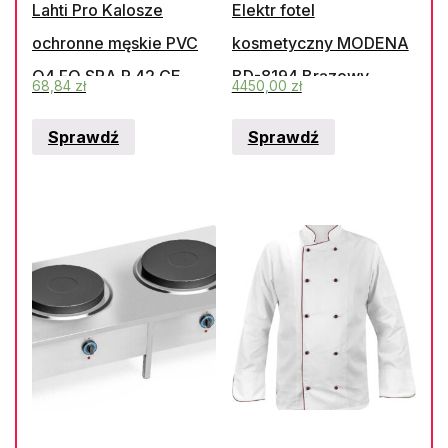
Lahti Pro Kalosze
Elektr fotel
ochronne męskie PVC
kosmetyczny MODENA
O4 FO SRA R.42 CE
BD-8194 Brązowy
68,84
zł
4450,00
zł
LPKOMA42
Sprawdź
Sprawdź