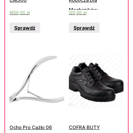
Mechaników
1659,00
zł
120,00
zł
0899400749
Sprawdź
Sprawdź
Ocho Pro Cążki 06
COFRA BUTY