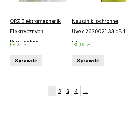
ORZ Elektromechanik
Nauszniki ochronne
Elektrycznych
Uvex 2630021 33 dB 1
Przyrządów
szt.
68,25
zł
139,00
zł
Pomiarowych Ocena
Sprawdź
Sprawdź
Ryzyka Zawodowego
Metodą Pn-N-18002
1
2
3
4
→