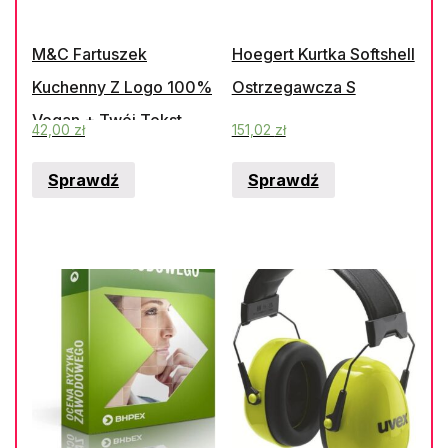
M&C Fartuszek
Hoegert Kurtka Softshell
Kuchenny Z Logo 100%
Ostrzegawcza S
Vegan + Twój Tekst
42,00
zł
151,02
zł
Sprawdź
Sprawdź