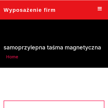
Skip
to
Wyposażenie firm
content
samoprzylepna taśma magnetyczna
Home