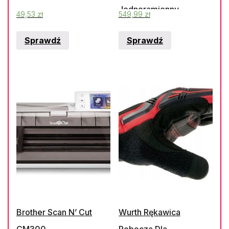
Jednoramienny
49,53
zł
549,99
zł
Sprawdź
Sprawdź
Brother Scan N’ Cut
Wurth Rękawica
CM300
Robocza Dla