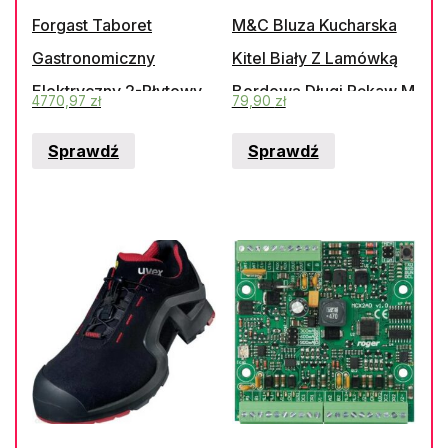
Forgast Taboret
M&C Bluza Kucharska
Gastronomiczny
Kitel Biały Z Lamówką
Elektryczny 2-Płytowy
Bordową Długi Rękaw M
4770,97
zł
79,90
zł
Fg09421
Sprawdź
Sprawdź