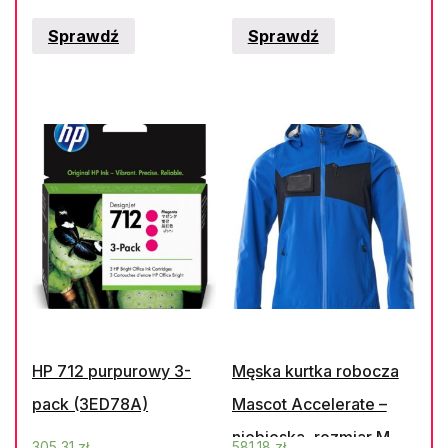
Ht5K517-41
Sprawdź
Sprawdź
HP 712 purpurowy 3-
Męska kurtka robocza
pack (3ED78A)
Mascot Accelerate –
niebieska, rozmiar M
305,31
zł
581,18
zł