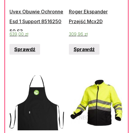
Uvex Obuwie Ochronne
Roger Ekspander
Esd 1 Support 8516250
Przejść Mcx2D
50 S3
639,00
zł
309,96
zł
Sprawdź
Sprawdź