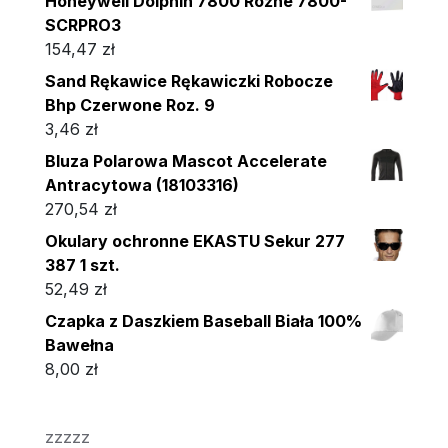
Honeywell Dolphin 7800 Różne 7800-
SCRPRO3
154,47
zł
Sand Rękawice Rękawiczki Robocze
Bhp Czerwone Roz. 9
3,46
zł
Bluza Polarowa Mascot Accelerate
Antracytowa (18103316)
270,54
zł
Okulary ochronne EKASTU Sekur 277
387 1 szt.
52,49
zł
Czapka z Daszkiem Baseball Biała 100%
Bawełna
8,00
zł
zzzzz