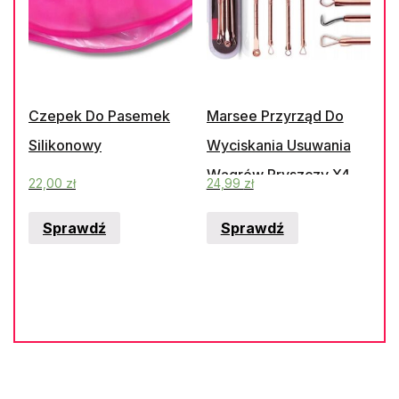
Czepek Do Pasemek
Marsee Przyrząd Do
Silikonowy
Wyciskania Usuwania
Wągrów Pryszczy X4
22,00
zł
24,99
zł
Sprawdź
Sprawdź