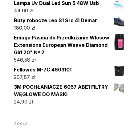
Lampa Uv Dual Led Sun 5 48W Usb
44,60
zł
Buty robocze Leo S1 Src 41 Demar
180,00
zł
Emaga Pasma do Przedłużanie Włosów
Extensions European Weave Diamond
Girl 20" Nº 2
546,58
zł
Fellowes M-7C 4603101
207,87
zł
3M POCHŁANIACZE 6057 ABE1 FILTRY
WĘGLOWE DO MASKI
24,90
zł
zzzzz