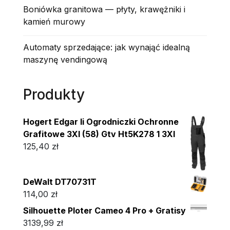
Boniówka granitowa — płyty, krawężniki i
kamień murowy
Automaty sprzedające: jak wynająć idealną
maszynę vendingową
Produkty
Hogert Edgar Ii Ogrodniczki Ochronne
Grafitowe 3Xl (58) Gtv Ht5K278 1 3Xl
125,40
zł
DeWalt DT70731T
114,00
zł
Silhouette Ploter Cameo 4 Pro + Gratisy
3139,99
zł