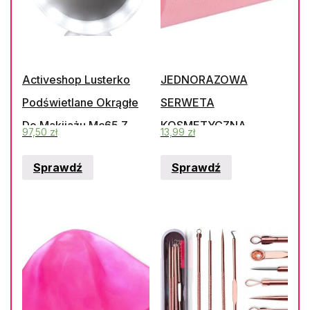
Activeshop Lusterko
JEDNORAZOWA
Podświetlane Okrągłe
SERWETA
Do Makijażu Mc65 Z
KOSMETYCZNA
97,50
zł
13,99
zł
Przyssawką I
RÓŻOWA
Sprawdź
Sprawdź
Akumulatorem