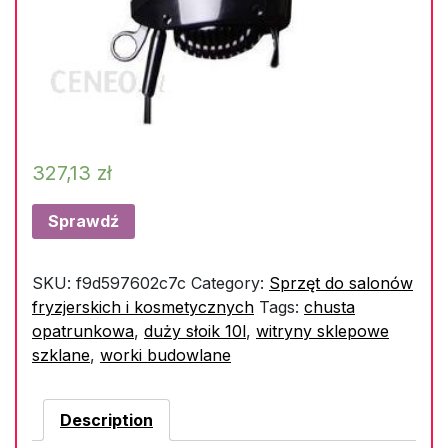
327,13
zł
Sprawdź
SKU:
f9d597602c7c
Category:
Sprzęt do salonów
fryzjerskich i kosmetycznych
Tags:
chusta
opatrunkowa
,
duży słoik 10l
,
witryny sklepowe
szklane
,
worki budowlane
Description