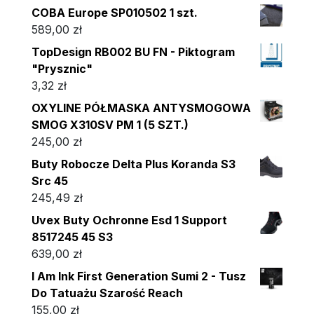
COBA Europe SP010502 1 szt.
589,00
zł
TopDesign RB002 BU FN - Piktogram
"Prysznic"
3,32
zł
OXYLINE PÓŁMASKA ANTYSMOGOWA
SMOG X310SV PM 1 (5 SZT.)
245,00
zł
Buty Robocze Delta Plus Koranda S3
Src 45
245,49
zł
Uvex Buty Ochronne Esd 1 Support
8517245 45 S3
639,00
zł
I Am Ink First Generation Sumi 2 - Tusz
Do Tatuażu Szarość Reach
155,00
zł