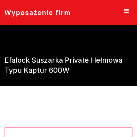
Skip
to
Wyposażenie firm
content
Efalock Suszarka Private Hełmowa
Typu Kaptur 600W