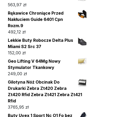
563,97
zł
Rękawice Chroniące Przed
Nakłuciem Guide 6401 Cpn
Rozm.9
492,12
zł
Lekkie Buty Robocze Delta Plus
Miami S2 Src 37
152,00
zł
Geo Lifting V 64Mg Nowy
Stymulator Tkankowy
249,00
zł
Gilotyna Nóż Obcinak Do
Drukarki Zebra Zt420 Zebra
Zt420 Rfid Zebra Zt421 Zebra Zt421
Rfid
3765,95
zł
Buty Uvex 1 Sport Nc O1 Fo bez