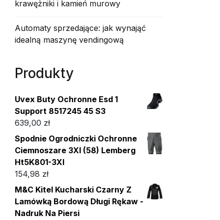
krawężniki i kamień murowy
Automaty sprzedające: jak wynająć
idealną maszynę vendingową
Produkty
Uvex Buty Ochronne Esd 1
Support 8517245 45 S3
639,00
zł
Spodnie Ogrodniczki Ochronne
Ciemnoszare 3Xl (58) Lemberg
Ht5K801-3Xl
154,98
zł
M&C Kitel Kucharski Czarny Z
Lamówką Bordową Długi Rękaw -
Nadruk Na Piersi