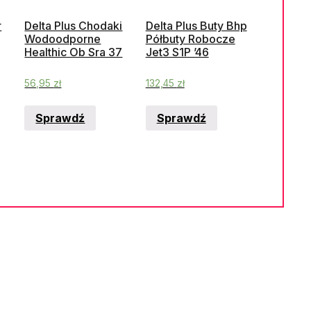
r
Delta Plus Chodaki
Delta Plus Buty Bhp
Wodoodporne
Półbuty Robocze
Healthic Ob Sra 37
Jet3 S1P ’46
56,95
zł
132,45
zł
Sprawdź
Sprawdź