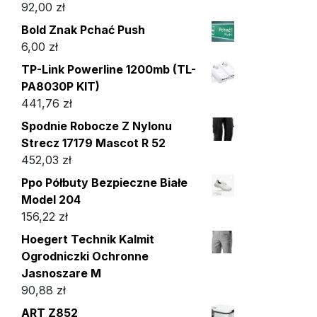
92,00
zł
Bold Znak Pchać Push
6,00
zł
TP-Link Powerline 1200mb (TL-
PA8030P KIT)
441,76
zł
Spodnie Robocze Z Nylonu
Strecz 17179 Mascot R 52
452,03
zł
Ppo Półbuty Bezpieczne Białe
Model 204
156,22
zł
Hoegert Technik Kalmit
Ogrodniczki Ochronne
Jasnoszare M
90,88
zł
ART Z852