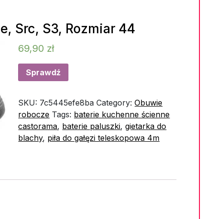
e, Src, S3, Rozmiar 44
69,90
zł
Sprawdź
SKU:
7c5445efe8ba
Category:
Obuwie
robocze
Tags:
baterie kuchenne ścienne
castorama
,
baterie paluszki
,
gietarka do
blachy
,
piła do gałęzi teleskopowa 4m