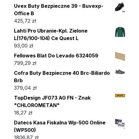
Uvex Buty Bezpieczne 39 - Buvexp-
Office B
425,72
zł
Lahti Pro Ubranie-Kpl. Zielone
L(176/100-104) Ce Quest L
93,00
zł
Fellowes Blat Do Levado 6324059
799,29
zł
Cofra Buty Bezpieczne 40 Brc-Biliardo
Brb
379,04
zł
TopDesign JF073 AG FN - Znak
"CHLOROMETAN"
18,27
zł
Datecs Kasa Fiskalna Wp-500 Online
(WP500)
1806,87
zł