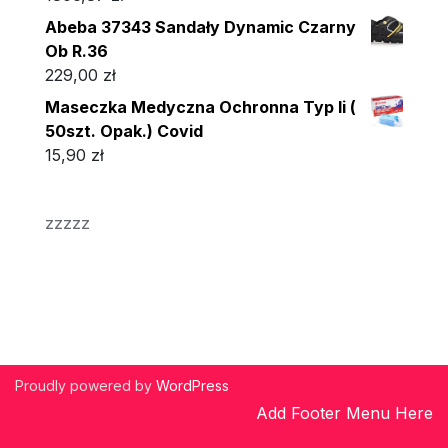
Abeba 37343 Sandały Dynamic Czarny
Ob R.36
229,00
zł
Maseczka Medyczna Ochronna Typ Ii (
50szt. Opak.) Covid
15,90
zł
zzzzz
Proudly powered by
WordPress
Add Footer Menu Here