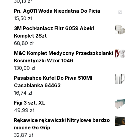
30,13
zł
Pn. Ag011 Woda Niezdatna Do Picia
15,50
zł
3M Pochłaniacz Filtr 6059 Abek1
Komplet 2Szt
68,80
zł
M&C Komplet Medyczny Przedszkolanki
Kosmetyczki Wzór 1046
130,00
zł
Pasabahce Kufel Do Piwa 510Ml
Casablanka 64463
16,74
zł
Figi 3 szt. XL
49,99
zł
Rękawice rękawiczki Nitrylowe bardzo
mocne Go Grip
32,87
zł