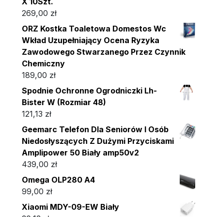
X 10Szt.
269,00
zł
ORZ Kostka Toaletowa Domestos Wc
Wkład Uzupełniający Ocena Ryzyka
Zawodowego Stwarzanego Przez Czynnik
Chemiczny
189,00
zł
Spodnie Ochronne Ogrodniczki Lh-
Bister W (Rozmiar 48)
121,13
zł
Geemarc Telefon Dla Seniorów I Osób
Niedosłyszących Z Dużymi Przyciskami
Amplipower 50 Biały amp50v2
439,00
zł
Omega OLP280 A4
99,00
zł
Xiaomi MDY-09-EW Biały