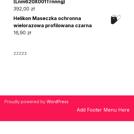
(Lnm620X001Trnnng)
392,00
zł
Helikon Maseczka ochronna
wielorazowa profilowana czarna
16,90
zł
zzzzz
Proudly powered by
WordPress
Add Footer Menu Here