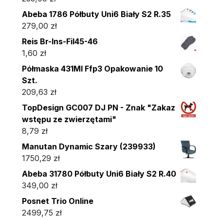
Abeba 1786 Półbuty Uni6 Biały S2 R.35
279,00
zł
Reis Br-Ins-Fil45-46
1,60
zł
Półmaska 431Ml Ffp3 Opakowanie 10
Szt.
209,63
zł
TopDesign GC007 DJ PN - Znak "Zakaz
wstępu ze zwierzętami"
8,79
zł
Manutan Dynamic Szary (239933)
1750,29
zł
Abeba 31780 Półbuty Uni6 Biały S2 R.40
349,00
zł
Posnet Trio Online
2499,75
zł