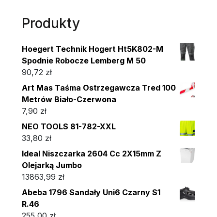
Produkty
Hoegert Technik Hogert Ht5K802-M
Spodnie Robocze Lemberg M 50
90,72
zł
Art Mas Taśma Ostrzegawcza Tred 100
Metrów Biało-Czerwona
7,90
zł
NEO TOOLS 81-782-XXL
33,80
zł
Ideal Niszczarka 2604 Cc 2X15mm Z
Olejarką Jumbo
13863,99
zł
Abeba 1796 Sandały Uni6 Czarny S1
R.46
255,00
zł