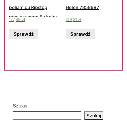
poliamidu Ripstop
Holen 7858987
powlekanego Pu kolor
177,99
zł
149,31
zł
czarny rozmiar XL
Sprawdź
Sprawdź
GDOONNCXG
Szukaj
Szukaj