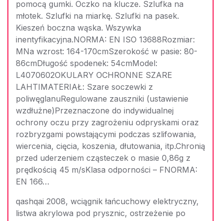
pomocą gumki. Oczko na klucze. Szlufka na
młotek. Szlufki na miarkę. Szlufki na pasek.
Kieszeń boczna wąska. Wszywka
inentyfikacyjna.NORMA: EN ISO 13688Rozmiar:
MNa wzrost: 164-170cmSzerokość w pasie: 80-
86cmDługość spodenek: 54cmModel:
L4070602OKULARY OCHRONNE SZARE
LAHTIMATERIAŁ: Szare soczewki z
poliwęglanuRegulowane zauszniki (ustawienie
wzdłużne)Przeznaczone do indywidualnej
ochrony oczu przy zagrożeniu odpryskami oraz
rozbryzgami powstającymi podczas szlifowania,
wiercenia, cięcia, koszenia, dłutowania, itp.Chronią
przed uderzeniem cząsteczek o masie 0,86g z
prędkością 45 m/sKlasa odporności – FNORMA:
EN 166…
qashqai 2008, wciągnik łańcuchowy elektryczny,
listwa akrylowa pod prysznic, ostrzeżenie po