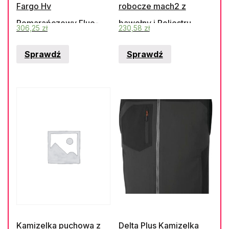
Fargo Hv
robocze mach2 z
Pomarańczowy Fluo-
bawełny i Poliestru
306,25
zł
230,58
zł
Granatowy 3Xl
kolor pomarańczowo-
Sprawdź
Sprawdź
(Fargohvor3X)
szary rozmiar L
M2PHVOGGT
Kamizelka puchowa z
Delta Plus Kamizelka