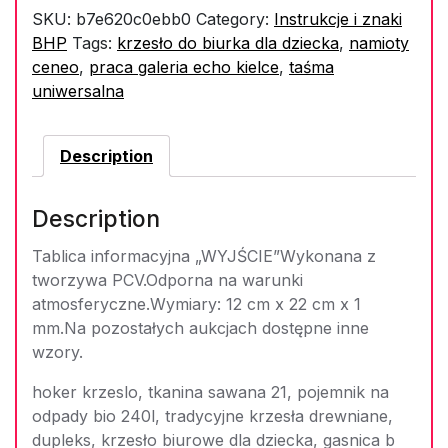
SKU:
b7e620c0ebb0
Category:
Instrukcje i znaki
BHP
Tags:
krzesło do biurka dla dziecka
,
namioty
ceneo
,
praca galeria echo kielce
,
taśma
uniwersalna
Description
Description
Tablica informacyjna „WYJŚCIE”Wykonana z
tworzywa PCV.Odporna na warunki
atmosferyczne.Wymiary: 12 cm x 22 cm x 1
mm.Na pozostałych aukcjach dostępne inne
wzory.
hoker krzeslo, tkanina sawana 21, pojemnik na
odpady bio 240l, tradycyjne krzesła drewniane,
dupleks, krzesło biurowe dla dziecka, gasnica b