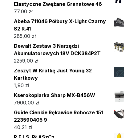
Elastyczne Zwężane Granatowe 46
77,00
zł
Abeba 711046 Półbuty X-Light Czarny
S2 R.41
285,00
zł
Dewalt Zestaw 3 Narzędzi
Akumulatorowych 18V DCK384P2T
2259,00
zł
Zeszyt W Kratkę Just Young 32
Kartkowy
1,90
zł
Kserokopiarka Sharp MX-B456W
7900,00
zł
Guide Cienkie Rękawice Robocze 151
223590405 9
40,21
zł
R.E.I.S. PŁASzCz