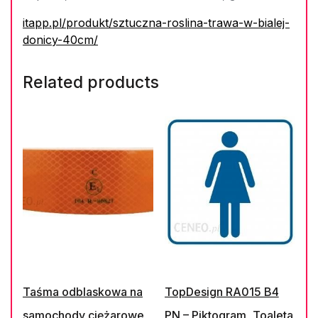
itapp.pl/produkt/sztuczna-roslina-trawa-w-bialej-
donicy-40cm/
Related products
Taśma odblaskowa na
TopDesign RA015 B4
samochody ciężarowe
PN – Piktogram „Toaleta