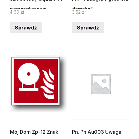
pomarańczowa
damska”
4,60
zł
3,52
zł
PLASTER MIODU,
Sprawdź
Sprawdź
53mm
Mój Dom Zp-12 Znak
Pn. Pn Au003 Uwaga!