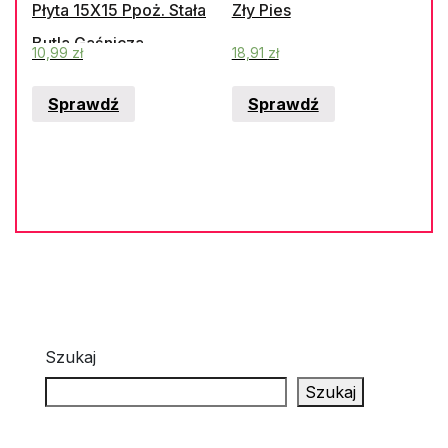
Płyta 15X15 Ppoż. Stała
Zły Pies
Butla Gaśnicza
10,99
zł
18,91
zł
Sprawdź
Sprawdź
Szukaj
Szukaj