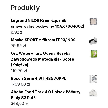
Produkty
Legrand NILOE Krem Łącznik
uniwersalny podwójny 10AX (664602)
8,92
zł
Maska SPORT z filtrem FFP3/ N99
79,99
zł
Orz Weterynarz Ocena Ryzyka
Zawodowego Metodą Risk Score
(Książka)
110,70
zł
Bosch Serie 4 WTH85V0KPL
1799,00
zł
Abeba Food Trax 4.0 Unisex Półbuty
Biały S3 R.45
349,00
zł