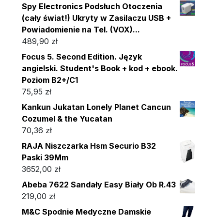
Spy Electronics Podsłuch Otoczenia
(cały świat!) Ukryty w Zasilaczu USB +
Powiadomienie na Tel. (VOX)...
489,90
zł
Focus 5. Second Edition. Język
angielski. Student's Book + kod + ebook.
Poziom B2+/C1
75,95
zł
Kankun Jukatan Lonely Planet Cancun
Cozumel & the Yucatan
70,36
zł
RAJA Niszczarka Hsm Securio B32
Paski 39Mm
3652,00
zł
Abeba 7622 Sandały Easy Biały Ob R.43
219,00
zł
M&C Spodnie Medyczne Damskie