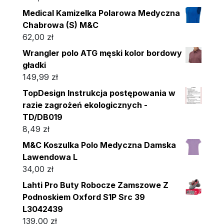
Medical Kamizelka Polarowa Medyczna
Chabrowa (S) M&C
62,00
zł
Wrangler polo ATG męski kolor bordowy
gładki
149,99
zł
TopDesign Instrukcja postępowania w
razie zagrożeń ekologicznych -
TD/DB019
8,49
zł
M&C Koszulka Polo Medyczna Damska
Lawendowa L
34,00
zł
Lahti Pro Buty Robocze Zamszowe Z
Podnoskiem Oxford S1P Src 39
L3042439
139,00
zł