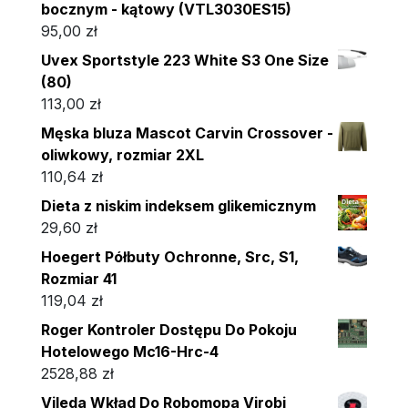
bocznym - kątowy (VTL3030ES15)
95,00
zł
Uvex Sportstyle 223 White S3 One Size
(80)
113,00
zł
Męska bluza Mascot Carvin Crossover -
oliwkowy, rozmiar 2XL
110,64
zł
Dieta z niskim indeksem glikemicznym
29,60
zł
Hoegert Półbuty Ochronne, Src, S1,
Rozmiar 41
119,04
zł
Roger Kontroler Dostępu Do Pokoju
Hotelowego Mc16-Hrc-4
2528,88
zł
Vileda Wkład Do Robomopa Virobi