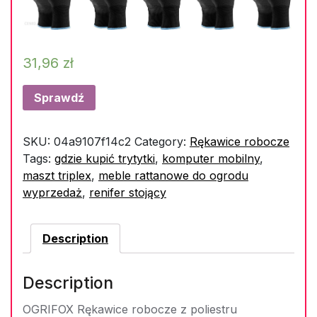
31,96
zł
Sprawdź
SKU:
04a9107f14c2
Category:
Rękawice robocze
Tags:
gdzie kupić trytytki
,
komputer mobilny
,
maszt triplex
,
meble rattanowe do ogrodu
wyprzedaż
,
renifer stojący
Description
Description
OGRIFOX Rękawice robocze z poliestru