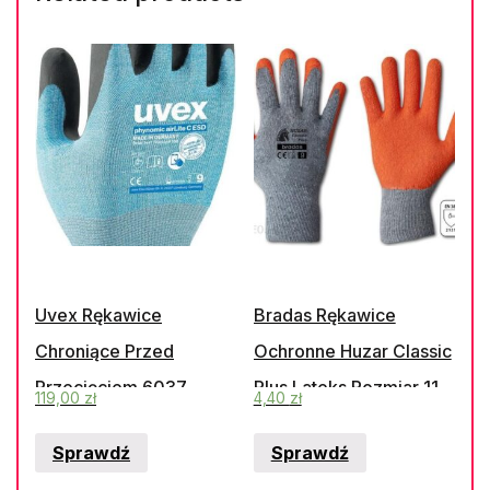
Uvex Rękawice
Bradas Rękawice
Chroniące Przed
Ochronne Huzar Classic
Przecięciem 6037
Plus Lateks Rozmiar 11
119,00
zł
4,40
zł
Skyblue
Rwhcp11
Sprawdź
Sprawdź