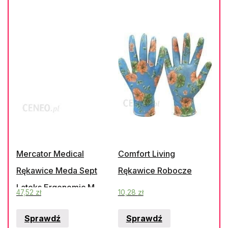
Mercator Medical
Comfort Living
Rękawice Meda Sept
Rękawice Robocze
Lateks Ergonomic M
47,52
zł
10,28
zł
100Szt.
Sprawdź
Sprawdź