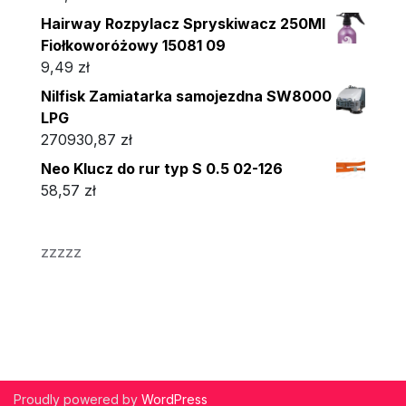
Hairway Rozpylacz Spryskiwacz 250Ml
Fiołkoworóżowy 15081 09
9,49
zł
Nilfisk Zamiatarka samojezdna SW8000
LPG
270930,87
zł
Neo Klucz do rur typ S 0.5 02-126
58,57
zł
zzzzz
Proudly powered by
WordPress