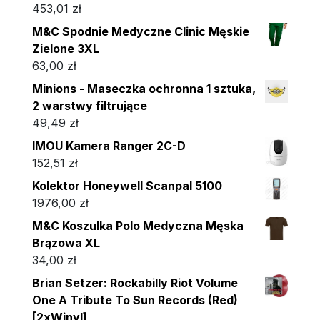
453,01
zł
M&C Spodnie Medyczne Clinic Męskie
Zielone 3XL
63,00
zł
Minions - Maseczka ochronna 1 sztuka,
2 warstwy filtrujące
49,49
zł
IMOU Kamera Ranger 2C-D
152,51
zł
Kolektor Honeywell Scanpal 5100
1976,00
zł
M&C Koszulka Polo Medyczna Męska
Brązowa XL
34,00
zł
Brian Setzer: Rockabilly Riot Volume
One A Tribute To Sun Records (Red)
[2xWinyl]