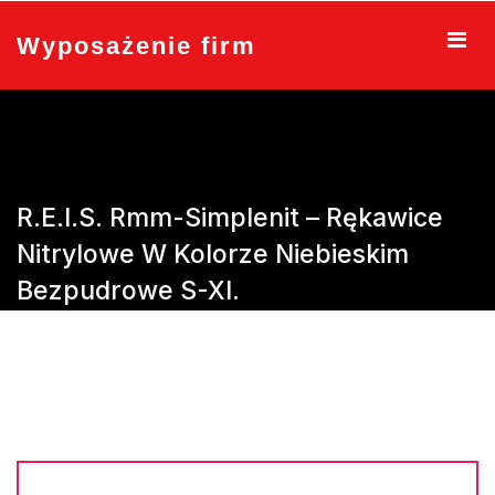
Skip
to
Wyposażenie firm
content
R.E.I.S. Rmm-Simplenit – Rękawice
Nitrylowe W Kolorze Niebieskim
Bezpudrowe S-Xl.