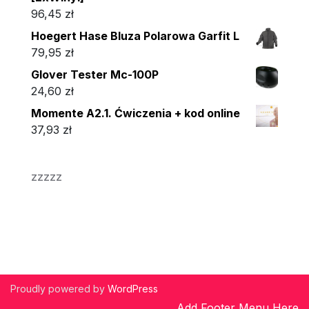
96,45
zł
Hoegert Hase Bluza Polarowa Garfit L
79,95
zł
Glover Tester Mc-100P
24,60
zł
Momente A2.1. Ćwiczenia + kod online
37,93
zł
zzzzz
Proudly powered by
WordPress
Add Footer Menu Here