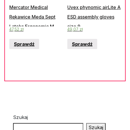
Mercator Medical
Uvex phynomic airLite A
Rękawice Meda Sept
ESD assembly gloves
Lateks Ergonomic M
size 9
47,52
zł
49,07
zł
100Szt.
Sprawdź
Sprawdź
Szukaj
Szukaj