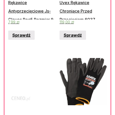
Rękawice
Uvex Rękawice
Antyprzecięciowe Js-
Chroniące Przed
Gloves Roc5 Rozmiar 9
Przecięciem 6037
7,99
zł
119,00
zł
(L)
Skyblue
Sprawdź
Sprawdź