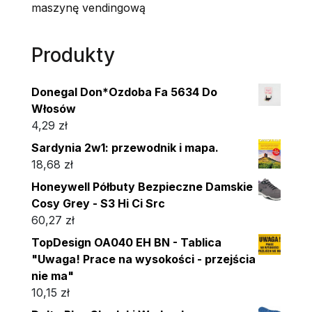
maszynę vendingową
Produkty
Donegal Don*Ozdoba Fa 5634 Do
Włosów
4,29
zł
Sardynia 2w1: przewodnik i mapa.
18,68
zł
Honeywell Półbuty Bezpieczne Damskie
Cosy Grey - S3 Hi Ci Src
60,27
zł
TopDesign OA040 EH BN - Tablica
"Uwaga! Prace na wysokości - przejścia
nie ma"
10,15
zł