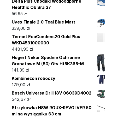
Delta Plus Chodaki Wodoodporne
Healthic Ob Sra 37
56,95
zł
Uvex Finale 2.0 Teal Blue Matt
339,00
zł
Termet EcoCondens20 Gold Plus
WKD4591000000
4481,99
zł
Hogert Nekar Spodnie Ochronne
Granatowe M (50) Gtv Ht5K365-M
141,39
zł
Kombinezon roboczy
179,00
zł
Bosch UniversalDrill 18V 06039D4002
542,67
zł
Strzykawka HSW ROUX-REVOLVER 50
ml na wysięgniku 63 cm