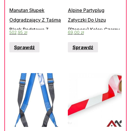
Manutan Słupek
Alpine Partyplug
Odgradzający Z Taśmą
Zatyczki Do Uszu
Black Podstawa Z
(Stopery) Kolor: Czarny
502,95
zł
69,00
zł
Kółkami 2 M Czerwony
Zapytaj O Rabat – Tel:
Sprawdź
Sprawdź
85 747 97 50