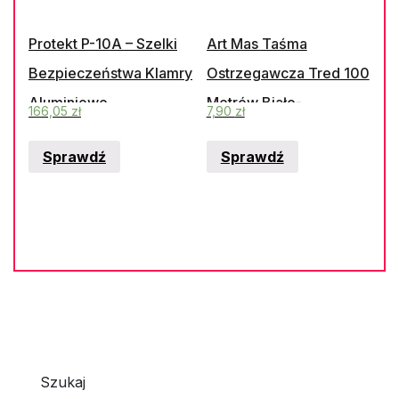
Protekt P-10A – Szelki
Art Mas Taśma
Bezpieczeństwa Klamry
Ostrzegawcza Tred 100
Aluminiowe
Metrów Biało-
166,05
zł
7,90
zł
Czerwona
Sprawdź
Sprawdź
Szukaj