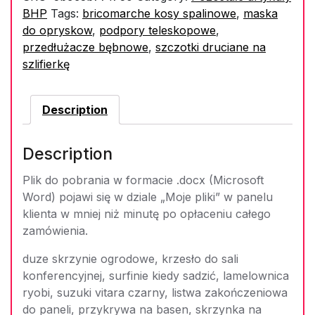
BHP
Tags:
bricomarche kosy spalinowe
,
maska
do opryskow
,
podpory teleskopowe
,
przedłużacze bębnowe
,
szczotki druciane na
szlifierkę
Description
Description
Plik do pobrania w formacie .docx (Microsoft
Word) pojawi się w dziale „Moje pliki” w panelu
klienta w mniej niż minutę po opłaceniu całego
zamówienia.
duze skrzynie ogrodowe, krzesło do sali
konferencyjnej, surfinie kiedy sadzić, lamelownica
ryobi, suzuki vitara czarny, listwa zakończeniowa
do paneli, przykrywa na basen, skrzynka na