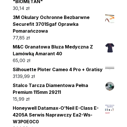
"BIOMETAN"
30,14
zł
3M Okulary Ochronne Bezbarwne
Securefit 3701Sgaf Oprawka
Pomarańczowa
77,85
zł
M&C Granatowa Bluza Medyczna Z
Lamówką Amarant 40
65,00
zł
Silhouette Ploter Cameo 4 Pro + Gratisy
3139,99
zł
Stalco Tarcza Diamentowa Pełna
Premium 115mm 29211
15,99
zł
Honeywell Datamax-O'Neil E-Class E-
4205A Serwis Naprawczy Ea2-Ws-
W3P0E0C0