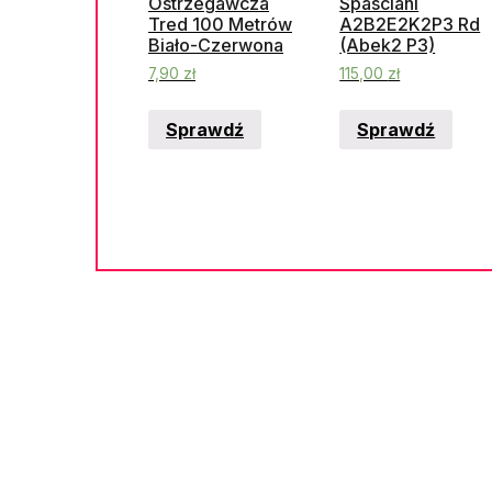
Ostrzegawcza
Spasciani
Tred 100 Metrów
A2B2E2K2P3 Rd
Biało-Czerwona
(Abek2 P3)
7,90
zł
115,00
zł
Sprawdź
Sprawdź