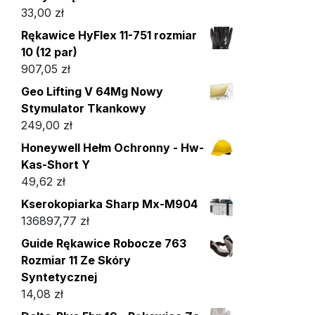
33,00
zł
Rękawice HyFlex 11-751 rozmiar
10 (12 par)
907,05
zł
Geo Lifting V 64Mg Nowy
Stymulator Tkankowy
249,00
zł
Honeywell Hełm Ochronny - Hw-
Kas-Short Y
49,62
zł
Kserokopiarka Sharp Mx-M904
136897,77
zł
Guide Rękawice Robocze 763
Rozmiar 11 Ze Skóry
Syntetycznej
14,08
zł