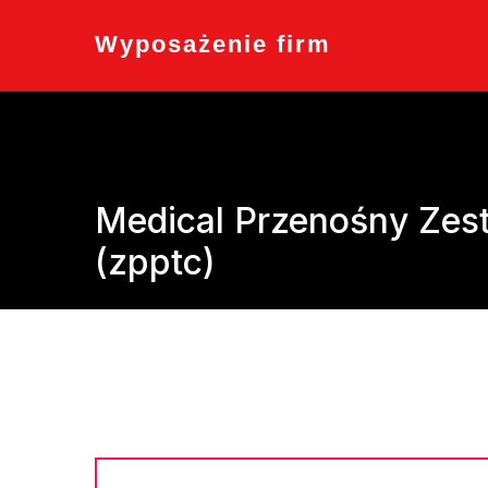
Skip
to
Wyposażenie firm
content
Medical Przenośny Zes
(zpptc)