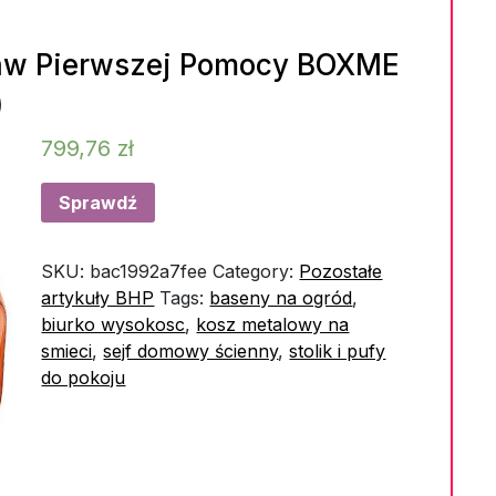
taw Pierwszej Pomocy BOXME
)
799,76
zł
Sprawdź
SKU:
bac1992a7fee
Category:
Pozostałe
artykuły BHP
Tags:
baseny na ogród
,
biurko wysokosc
,
kosz metalowy na
smieci
,
sejf domowy ścienny
,
stolik i pufy
do pokoju