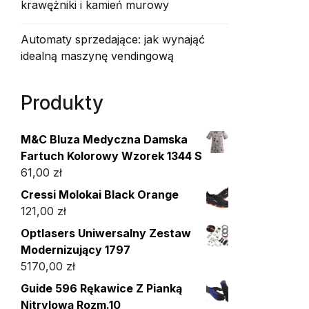
krawężniki i kamień murowy
Automaty sprzedające: jak wynająć
idealną maszynę vendingową
Produkty
M&C Bluza Medyczna Damska
Fartuch Kolorowy Wzorek 1344 S
61,00
zł
Cressi Molokai Black Orange
121,00
zł
Optlasers Uniwersalny Zestaw
Modernizujący 1797
5170,00
zł
Guide 596 Rękawice Z Pianką
Nitrylową Rozm.10