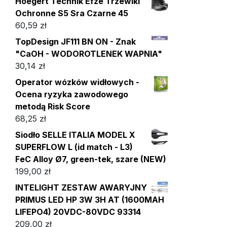
Hoegert Technik Efze Trzewiki
Ochronne S5 Sra Czarne 45
60,59
zł
TopDesign JF111 BN ON - Znak
"CaOH - WODOROTLENEK WAPNIA"
30,14
zł
Operator wózków widłowych -
Ocena ryzyka zawodowego
metodą Risk Score
68,25
zł
Siodło SELLE ITALIA MODEL X
SUPERFLOW L (id match - L3)
FeC Alloy Ø7, green-tek, szare (NEW)
199,00
zł
INTELIGHT ZESTAW AWARYJNY
PRIMUS LED HP 3W 3H AT (1600MAH
LIFEPO4) 20VDC-80VDC 93314
209,00
zł