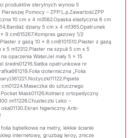
i produktów sterylnych wynosi 5
 Pierwszej Pomocy – ZPP:L.p.ZawartośćZPP
yczna 10 cm x 4 m3582.Opaska elastyczna 8 cm
64.Bandaż dziany 5 cm x 4 m1365.Opatrunek
 x 9 cm615267.Kompres gazowy 1/2
laster z gazą 10 x 8 cm8101510.Plaster z gazą
 x 5 m12312.Plaster na szpuli 5 cm x 5
 na oparzenia WaterJel mały 5 x 15
l średni01216.Siatka opatrunkowa nr
afka661219.Folia izotermiczna „Folia
pary)361221.Nożyczki11122.Pęseta
8 cm01224.Maseczka do sztucznego
Pocket Mask01126.Kołnierz ortopedyczny
100 ml11228.Chusteczki Leko –
oka01130.Ekran higieniczny Anti-
2
olia bąbelkowa na metry, lekkie ścianki
klep internetowy, gruzbag leroy, znicze