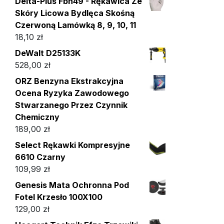
Delta-Plus Fbn49 - Rękawica Ze
Skóry Licowa Bydlęca Skośną
Czerwoną Lamówką 8, 9, 10, 11
18,10
zł
DeWalt D25133K
528,00
zł
ORZ Benzyna Ekstrakcyjna
Ocena Ryzyka Zawodowego
Stwarzanego Przez Czynnik
Chemiczny
189,00
zł
Select Rękawki Kompresyjne
6610 Czarny
109,99
zł
Genesis Mata Ochronna Pod
Fotel Krzesło 100X100
129,00
zł