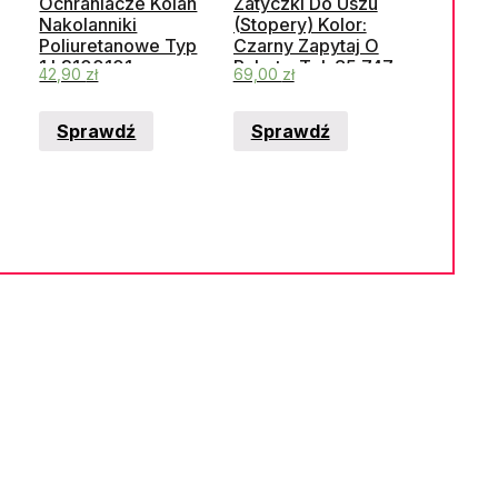
Ochraniacze Kolan
Zatyczki Do Uszu
Nakolanniki
(Stopery) Kolor:
Poliuretanowe Typ
Czarny Zapytaj O
1 L3100101
Rabat – Tel: 85 747
42,90
zł
69,00
zł
97 50
Sprawdź
Sprawdź