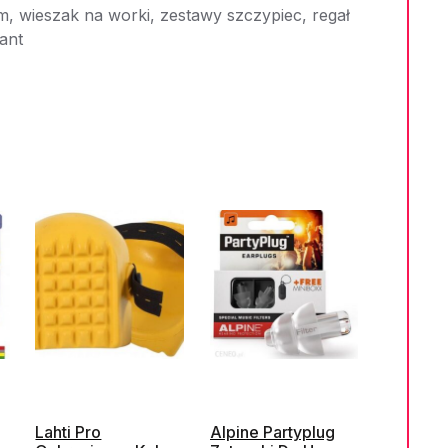
m, wieszak na worki, zestawy szczypiec, regał
ant
Lahti Pro
Alpine Partyplug