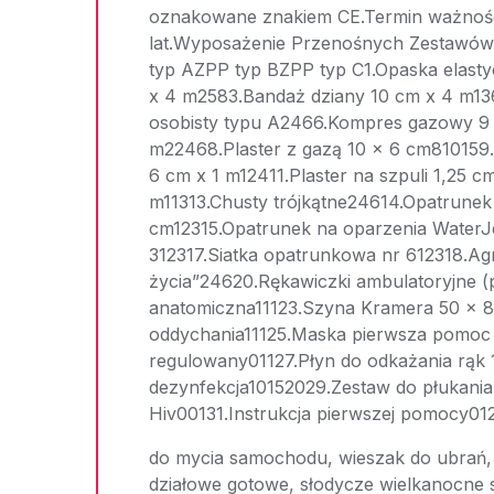
oznakowane znakiem CE.Termin ważnośc
lat.Wyposażenie Przenośnych Zestawów
typ AZPP typ BZPP typ C1.Opaska elast
x 4 m2583.Bandaż dziany 10 cm x 4 m13
osobisty typu A2466.Kompres gazowy 9
m22468.Plaster z gazą 10 x 6 cm810159.P
6 cm x 1 m12411.Plaster na szpuli 1,25 cm
m11313.Chusty trójkątne24614.Opatrunek
cm12315.Opatrunek na oparzenia WaterJe
312317.Siatka opatrunkowa nr 612318.Agr
życia”24620.Rękawiczki ambulatoryjne (
anatomiczna11123.Szyna Kramera 50 x 
oddychania11125.Maska pierwsza pomoc 
regulowany01127.Płyn do odkażania rąk 
dezynfekcja10152029.Zestaw do płukania 
Hiv00131.Instrukcja pierwszej pomocy01
do mycia samochodu, wieszak do ubrań, f
działowe gotowe, słodycze wielkanocne s