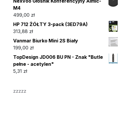
Nexvoo Głośnik Konferencyjny Aimic-
M4
499,00
zł
HP 712 ŻÓŁTY 3-pack (3ED79A)
313,88
zł
Vanmar Biurko Mini 2S Biały
199,00
zł
TopDesign JD006 BU PN - Znak "Butle
pełne - acetylen"
5,31
zł
zzzzz