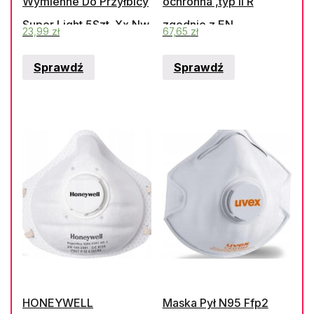
Wymienne Do Przyłbicy
ochronna ,typ II R
Super Light 5Szt. Xx Nw
zgodnie z EN
23,99
zł
67,65
zł
14683:2019
Sprawdź
Sprawdź
HONEYWELL
Maska Pył N95 Ffp2