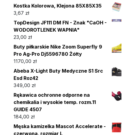
Kostka Kolorowa, Klejona 85X85X35
3,67
zł
TopDesign JF111 DM FN - Znak "CaOH -
WODOROTLENEK WAPNIA"
23,00
zł
Buty piłkarskie Nike Zoom Superfly 9
Pro Ag-Pro Dj5596780 Żółty
1170,00
zł
Abeba X-Light Buty Medyczne S1 Src
Esd Roz42
349,00
zł
Rękawica ochronne odporne na
chemikalia i wysokie temp. rozm.11
GUIDE 4507
184,00
zł
Męska kamizelka Mascot Accelerate -
czerwona, rozmiar L