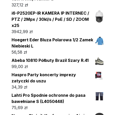
327,12
zł
i6-P2520EP-IR KAMERA IP INTERNEC /
PTZ / 2Mpx / 30kl/s / PoE / SD / ZOOM
x25
3942,99
zł
Hoegert Eder Bluza Polarowa 1/2 Zamek
Niebieski L
56,58
zł
Abeba 10810 Półbuty Brazil Szary R.41
99,00
zł
Haspro Party koncerty imprezy
zatyczki do uszu
34,39
zł
Lahti Pro Spodnie ochronne do pasa
bawełniane S (L4050448)
75,69
zł