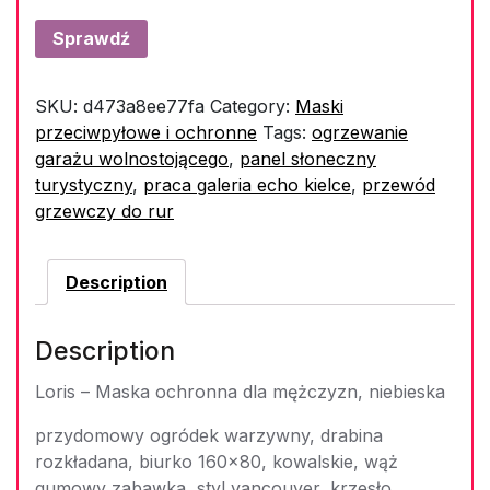
Sprawdź
SKU:
d473a8ee77fa
Category:
Maski
przeciwpyłowe i ochronne
Tags:
ogrzewanie
garażu wolnostojącego
,
panel słoneczny
turystyczny
,
praca galeria echo kielce
,
przewód
grzewczy do rur
Description
Description
Loris – Maska ochronna dla mężczyzn, niebieska
przydomowy ogródek warzywny, drabina
rozkładana, biurko 160×80, kowalskie, wąż
gumowy zabawka, styl vancouver, krzesło