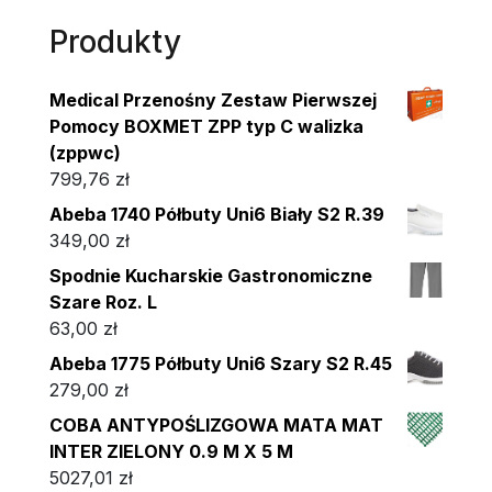
Produkty
Medical Przenośny Zestaw Pierwszej
Pomocy BOXMET ZPP typ C walizka
(zppwc)
799,76
zł
Abeba 1740 Półbuty Uni6 Biały S2 R.39
349,00
zł
Spodnie Kucharskie Gastronomiczne
Szare Roz. L
63,00
zł
Abeba 1775 Półbuty Uni6 Szary S2 R.45
279,00
zł
COBA ANTYPOŚLIZGOWA MATA MAT
INTER ZIELONY 0.9 M X 5 M
5027,01
zł