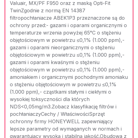
Valuair, MX/PF F950 oraz z maską Opti-Fit
TwinZgodnie z normą EN 14387
filtropochłaniacze ABEK1P3 przeznaczone są do
ochrony przed:- gazami i oparami organicznymi o
temperaturze wrzenia powyżej 65°C o stężeniu
objętościowym w powietrzu ≤0,1% (1.000 ppm),-
gazami i oparami nieorganicznymi o stężeniu
objętościowym w powietrzu ≤0,1% (1.000 ppm),-
gazami i oparami kwaśnymi o stężeniu
objętościowym w powietrzu ≤0,1% (1.000 ppm),-
amoniakiem i organicznymi pochodnymi amoniaku
o stężeniu objętościowym w powietrzu ≤0,1%
(1.000 ppm),- cząstkami stałymi i ciekłymi o
wysokiej toksyczności dla których
NDS<0,05mg/m3.Zobacz klasyfikację filtrów i
pochłaniaczyCechy / WłaściwościSprzęt
ochronny firmy HONEYWELL zapewniający
lepsze parametry od wymaganych w normach i
gwarantujący wysoką i stabilną jakość.Obudowa z