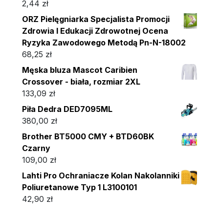
2,44
zł
ORZ Pielęgniarka Specjalista Promocji
Zdrowia I Edukacji Zdrowotnej Ocena
Ryzyka Zawodowego Metodą Pn-N-18002
68,25
zł
Męska bluza Mascot Caribien
Crossover - biała, rozmiar 2XL
133,09
zł
Piła Dedra DED7095ML
380,00
zł
Brother BT5000 CMY + BTD60BK
Czarny
109,00
zł
Lahti Pro Ochraniacze Kolan Nakolanniki
Poliuretanowe Typ 1 L3100101
42,90
zł