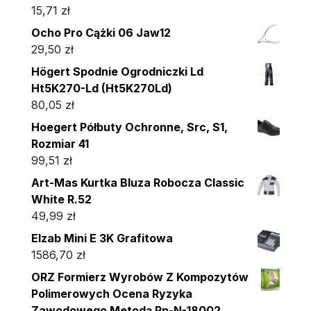
15,71
zł
Ocho Pro Cążki 06 Jaw12
29,50
zł
Högert Spodnie Ogrodniczki Ld
Ht5K270-Ld (Ht5K270Ld)
80,05
zł
Hoegert Półbuty Ochronne, Src, S1,
Rozmiar 41
99,51
zł
Art-Mas Kurtka Bluza Robocza Classic
White R.52
49,99
zł
Elzab Mini E 3K Grafitowa
1586,70
zł
ORZ Formierz Wyrobów Z Kompozytów
Polimerowych Ocena Ryzyka
Zawodowego Metodą Pn-N-18002