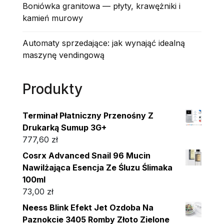
Boniówka granitowa — płyty, krawężniki i
kamień murowy
Automaty sprzedające: jak wynająć idealną
maszynę vendingową
Produkty
Terminał Płatniczny Przenośny Z
Drukarką Sumup 3G+
777,60
zł
Cosrx Advanced Snail 96 Mucin
Nawilżająca Esencja Ze Śluzu Ślimaka
100ml
73,00
zł
Neess Blink Efekt Jet Ozdoba Na
Paznokcie 3405 Romby Złoto Zielone