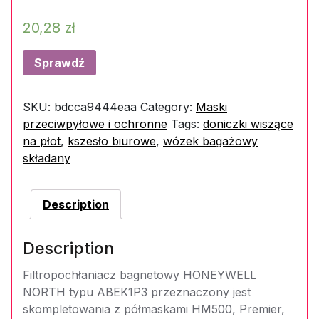
20,28
zł
Sprawdź
SKU:
bdcca9444eaa
Category:
Maski
przeciwpyłowe i ochronne
Tags:
doniczki wiszące
na płot
,
kszesło biurowe
,
wózek bagażowy
składany
Description
Description
Filtropochłaniacz bagnetowy HONEYWELL
NORTH typu ABEK1P3 przeznaczony jest
skompletowania z półmaskami HM500, Premier,