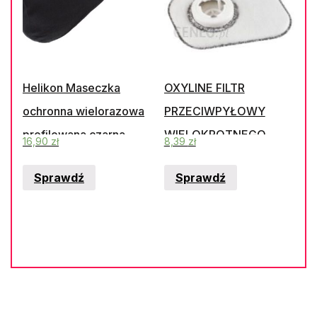
Helikon Maseczka
OXYLINE FILTR
ochronna wielorazowa
PRZECIWPYŁOWY
profilowana czarna
WIELOKROTNEGO
16,90
zł
8,39
zł
UŻYTKU T-BM A P3 R
Sprawdź
Sprawdź
(BAGNET) Z
AKTYWNYM WĘGLEM