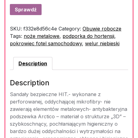
Sprawdź
SKU:
f332e8d56c4e
Category:
Obuwie robocze
Tags:
noże metalowe
,
podporka do hortensji
,
pokrowiec fotel samochodowy
,
welur niebieski
Description
Description
Sandały bezpieczne HIT.- wykonane z
perforowanej, oddychającej mikrofibry- nie
zawierają elementów metalowych- antybakteryjna
podszewka Arctico – materiał o strukturze „3D” –
szybkoschnący, pochłaniającym higieniczny o
bardzo dużej oddychalności i wytrzymałości na