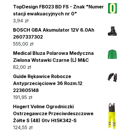
TopDesign FB023 BD FS - Znak "Numer
stacji ewakuacyjnych nr 0"
3,94
zł
BOSCH GBA Akumulator 12V 6.0Ah
2607337302
555,00
zł
Medical Bluza Polarowa Medyczna
Zielona Wstawki Czarne (L) M&C
82,00
zł
Guide Rękawice Robocze
Antyprzecięciowe 36 Rozm.12
223605148
191,95
zł
Hogert Volme Ogrodniczki
Ostrzegawcze Przeciwdeszczowe
Żółte S (48) Gtv Ht5K342-S
124,55
zł