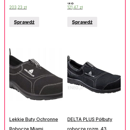
’48
203,23
zł
121,47
zł
Sprawdź
Sprawdź
Lekkie Buty Ochronne
DELTA PLUS Półbuty
Robocze Miami
robocze rozm. 43