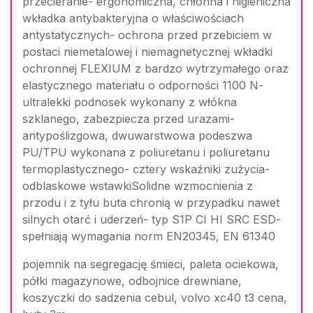
przecieranie- ergonomiczna, chłonna i higieniczna
wkładka antybakteryjna o właściwościach
antystatycznych- ochrona przed przebiciem w
postaci niemetalowej i niemagnetycznej wkładki
ochronnej FLEXIUM z bardzo wytrzymałego oraz
elastycznego materiału o odporności 1100 N-
ultralekki podnosek wykonany z włókna
szklanego, zabezpiecza przed urazami-
antypoślizgowa, dwuwarstwowa podeszwa
PU/TPU wykonana z poliuretanu i poliuretanu
termoplastycznego- cztery wskaźniki zużycia-
odblaskowe wstawkiSolidne wzmocnienia z
przodu i z tyłu buta chronią w przypadku nawet
silnych otarć i uderzeń- typ S1P CI HI SRC ESD-
spełniają wymagania norm EN20345, EN 61340
pojemnik na segregację śmieci, paleta ociekowa,
półki magazynowe, odbojnice drewniane,
koszyczki do sadzenia cebul, volvo xc40 t3 cena,