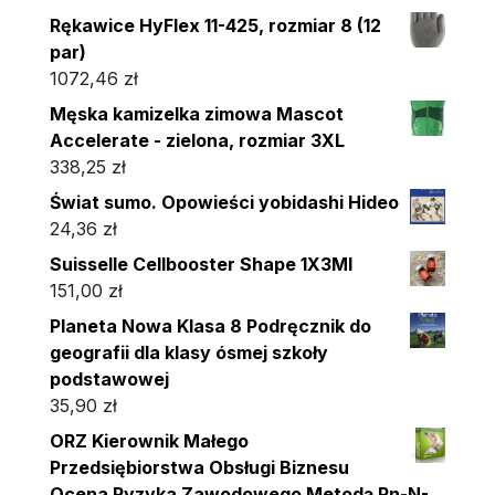
Rękawice HyFlex 11-425, rozmiar 8 (12
par)
1072,46
zł
Męska kamizelka zimowa Mascot
Accelerate - zielona, rozmiar 3XL
338,25
zł
Świat sumo. Opowieści yobidashi Hideo
24,36
zł
Suisselle Cellbooster Shape 1X3Ml
151,00
zł
Planeta Nowa Klasa 8 Podręcznik do
geografii dla klasy ósmej szkoły
podstawowej
35,90
zł
ORZ Kierownik Małego
Przedsiębiorstwa Obsługi Biznesu
Ocena Ryzyka Zawodowego Metodą Pn-N-