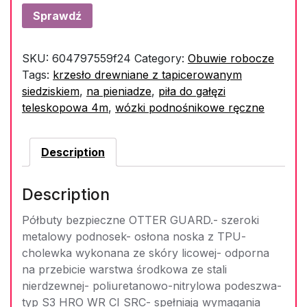
Sprawdź
SKU:
604797559f24
Category:
Obuwie robocze
Tags:
krzesło drewniane z tapicerowanym
siedziskiem
,
na pieniadze
,
piła do gałęzi
teleskopowa 4m
,
wózki podnośnikowe ręczne
Description
Description
Półbuty bezpieczne OTTER GUARD.- szeroki
metalowy podnosek- osłona noska z TPU-
cholewka wykonana ze skóry licowej- odporna
na przebicie warstwa środkowa ze stali
nierdzewnej- poliuretanowo-nitrylowa podeszwa-
typ S3 HRO WR CI SRC- spełniają wymagania