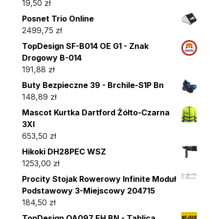
19,50
zł
Posnet Trio Online
2499,75
zł
TopDesign SF-B014 OE G1 - Znak
Drogowy B-014
191,88
zł
Buty Bezpieczne 39 - Brchile-S1P Bn
148,89
zł
Mascot Kurtka Dartford Żółto-Czarna
3Xl
653,50
zł
Hikoki DH28PEC WSZ
1253,00
zł
Procity Stojak Rowerowy Infinite Moduł
Podstawowy 3-Miejscowy 204715
184,50
zł
TopDesign OA097 EH BN - Tablica