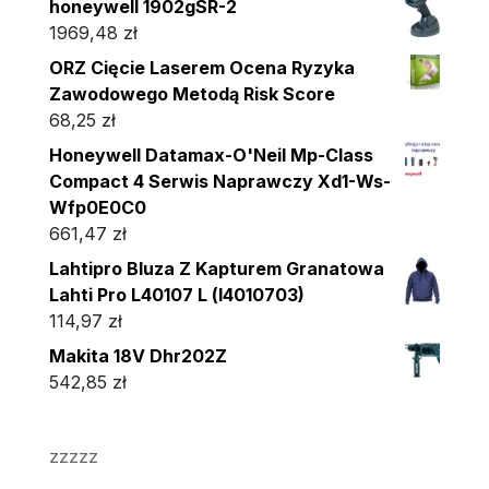
honeywell 1902gSR-2
1969,48
zł
ORZ Cięcie Laserem Ocena Ryzyka
Zawodowego Metodą Risk Score
68,25
zł
Honeywell Datamax-O'Neil Mp-Class
Compact 4 Serwis Naprawczy Xd1-Ws-
Wfp0E0C0
661,47
zł
Lahtipro Bluza Z Kapturem Granatowa
Lahti Pro L40107 L (l4010703)
114,97
zł
Makita 18V Dhr202Z
542,85
zł
zzzzz