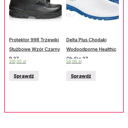
Protektor 998 Trzewiki
Delta Plus Chodaki
Służbowe Wzór Czarny
Wodoodporne Healthic
R.37
Ob Sra 37
319,00
zł
56,95
zł
Sprawdź
Sprawdź