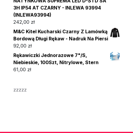
NATYNKOWA SUPREMA LED D-STD SA
3H IP54 AT CZARNY - INLEWA 93994
(INLEWA93994)
242,00
zł
M&C Kitel Kucharski Czarny Z Lamówką
Bordową Długi Rękaw - Nadruk Na Piersi
92,00
zł
Rękawiczki Jednorazowe 7"/S,
Niebieskie, 100Szt, Nitrylowe, Stern
61,00
zł
zzzzz