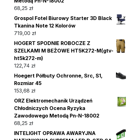
Metodą Pn-N-18002
68,25
zł
Grospol Fotel Biurowy Starter 3D Black
Tkanina Note 12 Kolorów
719,00
zł
HOGERT SPODNIE ROBOCZE Z
SZELKAMI M BEŻOWE HT5K272-M(gtv-
ht5k272-m)
122,74
zł
Hoegert Półbuty Ochronne, Src, S1,
Rozmiar 45
153,68
zł
ORZ Elektromechanik Urządzeń
Chłodniczych Ocena Ryzyka
Zawodowego Metodą Pn-N-18002
68,25
zł
INTELIGHT OPRAWA AWARYJNA