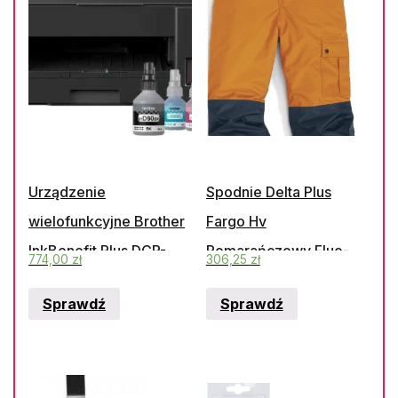
Urządzenie
Spodnie Delta Plus
wielofunkcyjne Brother
Fargo Hv
InkBenefit Plus DCP-
Pomarańczowy Fluo-
774,00
zł
306,25
zł
T425W
Granatowy 3Xl
Sprawdź
Sprawdź
(Fargohvor3X)