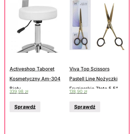
Activeshop Taboret
Viva Top Scissors
Kosmetyczny Am-304
Pastell Line Nożyczki
Biały
Fryzjerskie Złote 5 5”
339,98
zł
138,90
zł
Sprawdź
Sprawdź