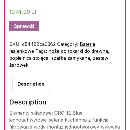
1274,99
zł
Sprawdź
SKU:
d54488ca0362
Category:
Baterie
łazienkowe
Tags:
noże do tokarki do drewna
,
popielnica stojąca
,
szafka zamykana
,
zestaw
żarówek
Description
Description
Elementy składowe: GROHE Blue
jednouchwytowa bateria kuchenna z funkcją
filtrowania wody montaż jednootworowy wylewka