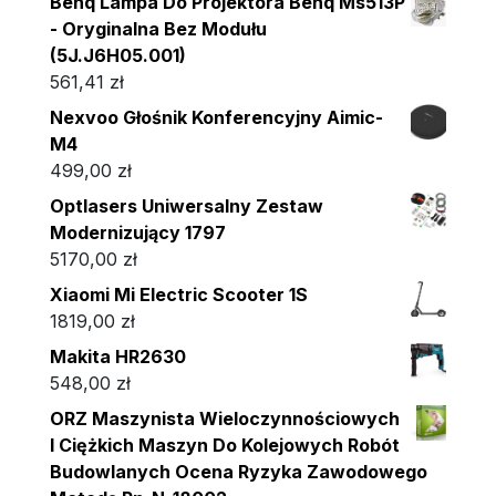
Benq Lampa Do Projektora Benq Ms513P
- Oryginalna Bez Modułu
(5J.J6H05.001)
561,41
zł
Nexvoo Głośnik Konferencyjny Aimic-
M4
499,00
zł
Optlasers Uniwersalny Zestaw
Modernizujący 1797
5170,00
zł
Xiaomi Mi Electric Scooter 1S
1819,00
zł
Makita HR2630
548,00
zł
ORZ Maszynista Wieloczynnościowych
I Ciężkich Maszyn Do Kolejowych Robót
Budowlanych Ocena Ryzyka Zawodowego