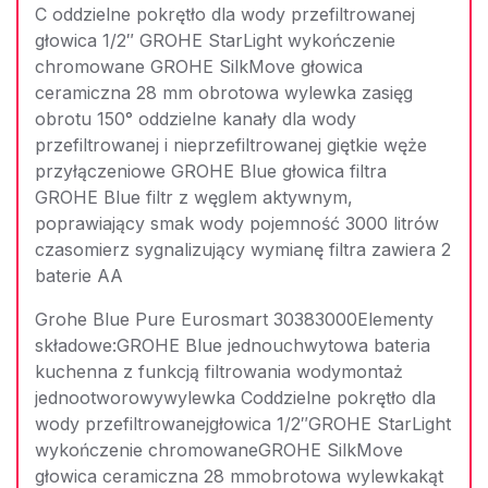
C oddzielne pokrętło dla wody przefiltrowanej
głowica 1/2″ GROHE StarLight wykończenie
chromowane GROHE SilkMove głowica
ceramiczna 28 mm obrotowa wylewka zasięg
obrotu 150° oddzielne kanały dla wody
przefiltrowanej i nieprzefiltrowanej giętkie węże
przyłączeniowe GROHE Blue głowica filtra
GROHE Blue filtr z węglem aktywnym,
poprawiający smak wody pojemność 3000 litrów
czasomierz sygnalizujący wymianę filtra zawiera 2
baterie AA
Grohe Blue Pure Eurosmart 30383000Elementy
składowe:GROHE Blue jednouchwytowa bateria
kuchenna z funkcją filtrowania wodymontaż
jednootworowywylewka Coddzielne pokrętło dla
wody przefiltrowanejgłowica 1/2″GROHE StarLight
wykończenie chromowaneGROHE SilkMove
głowica ceramiczna 28 mmobrotowa wylewkakąt