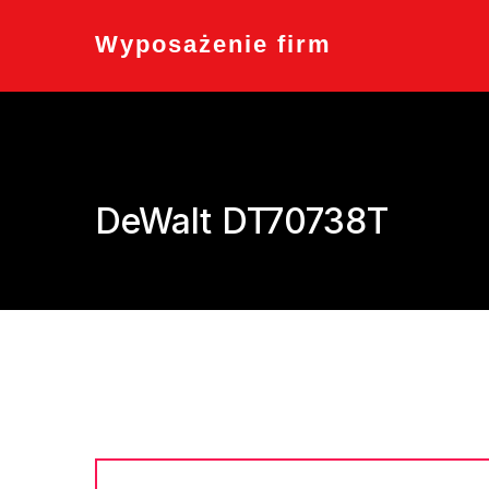
Skip
to
Wyposażenie firm
content
DeWalt DT70738T