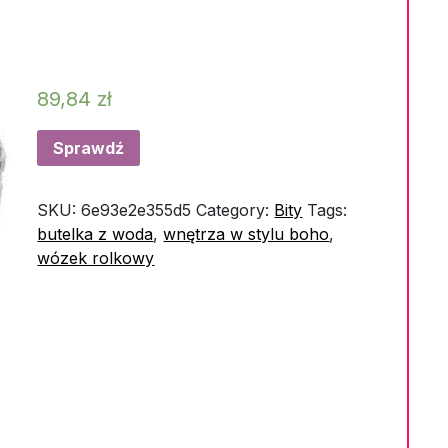
89,84
zł
Sprawdź
SKU:
6e93e2e355d5
Category:
Bity
Tags:
butelka z woda
,
wnętrza w stylu boho
,
wózek rolkowy