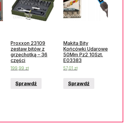
Proxxon 23109
Makita Bity
zestaw bitów z
Końcówki Udarowe
grzechotką – 36
50Mm Pz2 10Szt.
części
E03383
199,99
zł
57,01
zł
Sprawdź
Sprawdź