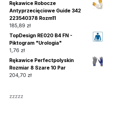
Rękawice Robocze
Antyprzecięciowe Guide 342
223540378 Rozm11
185,89
zł
TopDesign RE020 B4 FN -
Piktogram "Urologia"
1,76
zł
Rękawice Perfectpolyskin
Rozmiar 8 Szare 10 Par
204,70
zł
zzzzz