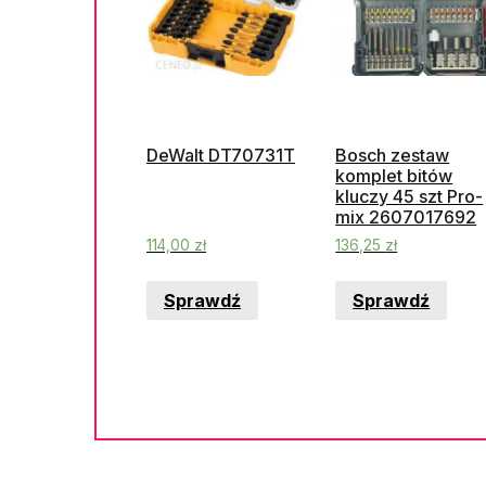
DeWalt DT70731T
Bosch zestaw
komplet bitów
kluczy 45 szt Pro-
mix 2607017692
114,00
zł
136,25
zł
Sprawdź
Sprawdź