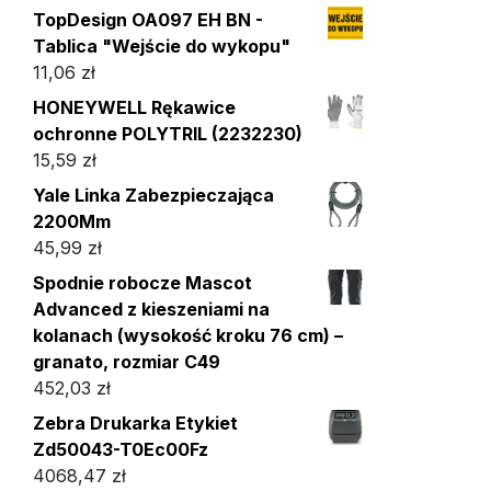
TopDesign OA097 EH BN -
Tablica "Wejście do wykopu"
11,06
zł
HONEYWELL Rękawice
ochronne POLYTRIL (2232230)
15,59
zł
Yale Linka Zabezpieczająca
2200Mm
45,99
zł
Spodnie robocze Mascot
Advanced z kieszeniami na
kolanach (wysokość kroku 76 cm) –
granato, rozmiar C49
452,03
zł
Zebra Drukarka Etykiet
Zd50043-T0Ec00Fz
4068,47
zł