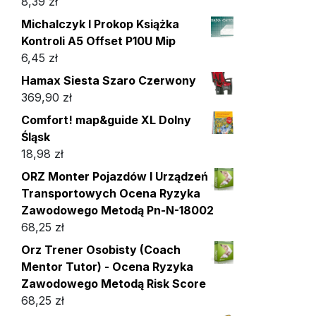
8,39
zł
Michalczyk I Prokop Książka
Kontroli A5 Offset P10U Mip
6,45
zł
Hamax Siesta Szaro Czerwony
369,90
zł
Comfort! map&guide XL Dolny
Śląsk
18,98
zł
ORZ Monter Pojazdów I Urządzeń
Transportowych Ocena Ryzyka
Zawodowego Metodą Pn-N-18002
68,25
zł
Orz Trener Osobisty (Coach
Mentor Tutor) - Ocena Ryzyka
Zawodowego Metodą Risk Score
68,25
zł