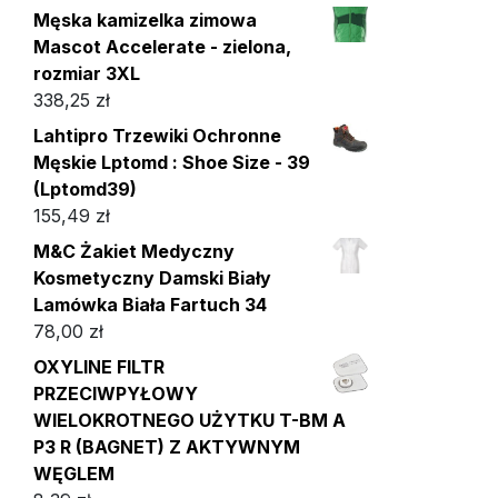
Męska kamizelka zimowa
Mascot Accelerate - zielona,
rozmiar 3XL
338,25
zł
Lahtipro Trzewiki Ochronne
Męskie Lptomd : Shoe Size - 39
(Lptomd39)
155,49
zł
M&C Żakiet Medyczny
Kosmetyczny Damski Biały
Lamówka Biała Fartuch 34
78,00
zł
OXYLINE FILTR
PRZECIWPYŁOWY
WIELOKROTNEGO UŻYTKU T-BM A
P3 R (BAGNET) Z AKTYWNYM
WĘGLEM