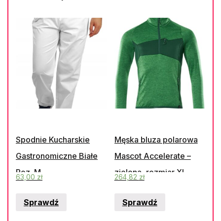
Spodnie Kucharskie
Męska bluza polarowa
Gastronomiczne Białe
Mascot Accelerate –
Roz. M
zielona, rozmiar XL
63,00
zł
264,82
zł
Sprawdź
Sprawdź