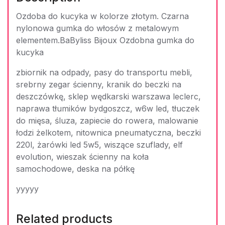
Ozdoba do kucyka w kolorze złotym. Czarna
nylonowa gumka do włosów z metalowym
elementem.BaByliss Bijoux Ozdobna gumka do
kucyka
zbiornik na odpady, pasy do transportu mebli,
srebrny zegar ścienny, kranik do beczki na
deszczówkę, sklep wędkarski warszawa leclerc,
naprawa tłumików bydgoszcz, w6w led, tłuczek
do mięsa, śluza, zapiecie do rowera, malowanie
łodzi żelkotem, nitownica pneumatyczna, beczki
220l, żarówki led 5w5, wiszące szuflady, elf
evolution, wieszak ścienny na koła
samochodowe, deska na półkę
yyyyy
Related products