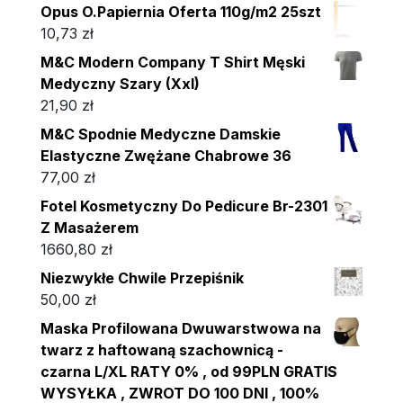
Opus O.Papiernia Oferta 110g/m2 25szt
10,73
zł
M&C Modern Company T Shirt Męski
Medyczny Szary (Xxl)
21,90
zł
M&C Spodnie Medyczne Damskie
Elastyczne Zwężane Chabrowe 36
77,00
zł
Fotel Kosmetyczny Do Pedicure Br-2301
Z Masażerem
1660,80
zł
Niezwykłe Chwile Przepiśnik
50,00
zł
Maska Profilowana Dwuwarstwowa na
twarz z haftowaną szachownicą -
czarna L/XL RATY 0% , od 99PLN GRATIS
WYSYŁKA , ZWROT DO 100 DNI , 100%