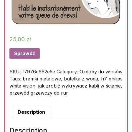
25,00
zł
Sprawdź
SKU:
f7976e662e5e
Category:
Ozdoby do włosów
Tags:
bramki metalowe
,
butelka z woda
,
h7 philips
white vision
,
jak zrobić wykrywacz kabli w ścianie
,
przewód grzewczy do rur
Description
Description