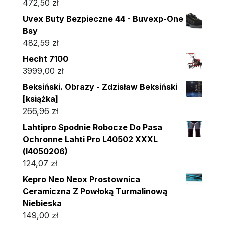
472,50
zł
Uvex Buty Bezpieczne 44 - Buvexp-One
Bsy
482,59
zł
Hecht 7100
3999,00
zł
Beksiński. Obrazy - Zdzisław Beksiński
[książka]
266,96
zł
Lahtipro Spodnie Robocze Do Pasa
Ochronne Lahti Pro L40502 XXXL
(l4050206)
124,07
zł
Kepro Neo Neox Prostownica
Ceramiczna Z Powłoką Turmalinową
Niebieska
149,00
zł