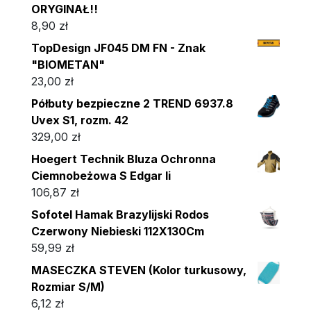
ORYGINAŁ!!
8,90
zł
TopDesign JF045 DM FN - Znak
"BIOMETAN"
23,00
zł
Półbuty bezpieczne 2 TREND 6937.8
Uvex S1, rozm. 42
329,00
zł
Hoegert Technik Bluza Ochronna
Ciemnobeżowa S Edgar Ii
106,87
zł
Sofotel Hamak Brazylijski Rodos
Czerwony Niebieski 112X130Cm
59,99
zł
MASECZKA STEVEN (Kolor turkusowy,
Rozmiar S/M)
6,12
zł