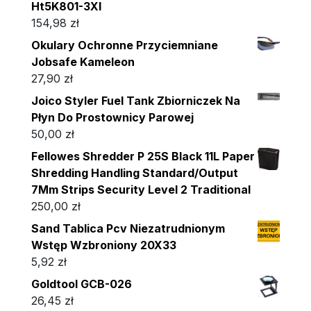
Ht5K801-3Xl
154,98
zł
Okulary Ochronne Przyciemniane
Jobsafe Kameleon
27,90
zł
Joico Styler Fuel Tank Zbiorniczek Na
Płyn Do Prostownicy Parowej
50,00
zł
Fellowes Shredder P 25S Black 11L Paper
Shredding Handling Standard/Output
7Mm Strips Security Level 2 Traditional
250,00
zł
Sand Tablica Pcv Niezatrudnionym
Wstęp Wzbroniony 20X33
5,92
zł
Goldtool GCB-026
26,45
zł