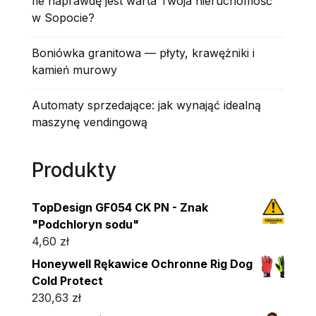
Ile naprawdę jest warta Twoja nieruchomość
w Sopocie?
Boniówka granitowa — płyty, krawężniki i
kamień murowy
Automaty sprzedające: jak wynająć idealną
maszynę vendingową
Produkty
TopDesign GF054 CK PN - Znak
"Podchloryn sodu"
4,60
zł
Honeywell Rękawice Ochronne Rig Dog
Cold Protect
230,63
zł