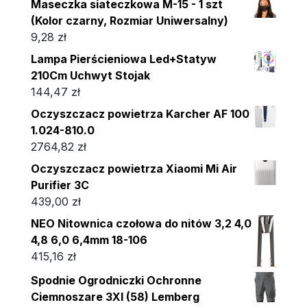
Maseczka siateczkowa M-15 - 1 szt
(Kolor czarny, Rozmiar Uniwersalny)
9,28
zł
Lampa Pierścieniowa Led+Statyw
210Cm Uchwyt Stojak
144,47
zł
Oczyszczacz powietrza Karcher AF 100
1.024-810.0
2764,82
zł
Oczyszczacz powietrza Xiaomi Mi Air
Purifier 3C
439,00
zł
NEO Nitownica czołowa do nitów 3,2 4,0
4,8 6,0 6,4mm 18-106
415,16
zł
Spodnie Ogrodniczki Ochronne
Ciemnoszare 3Xl (58) Lemberg