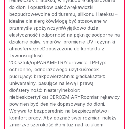
rękawiczek z lateksu, winyludobre dopasowanie
do dłoni i opuszków palcówrękawiczki
bezpudrowewolne od tiuramu, silikonu i lateksu –
idealne dla alergikówMogą być stosowane w
przemyśle spożywczymWyjątkowo duża
elastyczność i odporność na pęknięciaodporne na
działanie paliw, smarów, promienie UV i czynniki
atmosferyczneDopuszczone do kontaktu z
żywnościąIlość:
200sztuk/opPARAMETRYsurowiec: TPEtyp:
ochronne, jednorazowego użytkuśrodek
pudrujący: brakpowierzchnia: gładkakształt:
uniwersalny, pasujące na lewą i prawą
dłoństerylność: niesterylnekolor:
niebieskicertyfikat CEROZMIARYRozmiar rękawicy
powinien być idealnie dopasowany do dłoni.
Wpływa to bezpośrednio na bezpieczeństwo i
komfort pracy. Aby poznać swój rozmiar, należy
zmierzyć szerokość dłoni tuż nad kciukiem