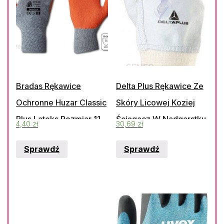
Bradas Rękawice
Delta Plus Rękawice Ze
Ochronne Huzar Classic
Skóry Licowej Koziej
Plus Lateks Rozmiar 11
Ściągacz W Nadgarstku
4,40
zł
30,69
zł
Rwhcp11
Rozmiar 9 51Fedf09
Sprawdź
Sprawdź