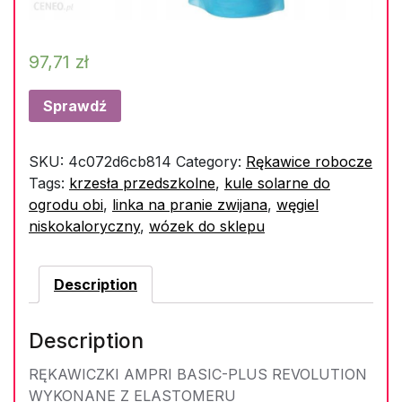
97,71
zł
Sprawdź
SKU:
4c072d6cb814
Category:
Rękawice robocze
Tags:
krzesła przedszkolne
,
kule solarne do
ogrodu obi
,
linka na pranie zwijana
,
węgiel
niskokaloryczny
,
wózek do sklepu
Description
Description
RĘKAWICZKI AMPRI BASIC-PLUS REVOLUTION
WYKONANE Z ELASTOMERU