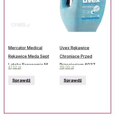
Mercator Medical
Uvex Rękawice
Rękawice Meda Sept
Chroniące Przed
Lateks Ergonomic M
Przecięciem 6037
47,52
zł
119,00
zł
100Szt.
Skyblue
Sprawdź
Sprawdź