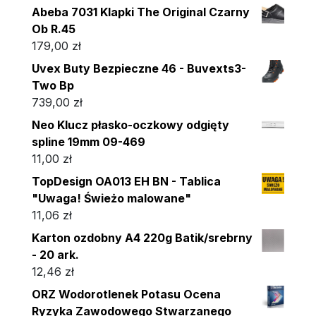
Abeba 7031 Klapki The Original Czarny
Ob R.45
179,00
zł
Uvex Buty Bezpieczne 46 - Buvexts3-
Two Bp
739,00
zł
Neo Klucz płasko-oczkowy odgięty
spline 19mm 09-469
11,00
zł
TopDesign OA013 EH BN - Tablica
"Uwaga! Świeżo malowane"
11,06
zł
Karton ozdobny A4 220g Batik/srebrny
- 20 ark.
12,46
zł
ORZ Wodorotlenek Potasu Ocena
Ryzyka Zawodowego Stwarzanego