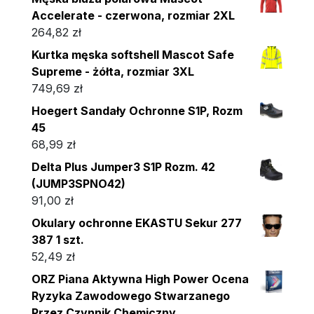
Accelerate - czerwona, rozmiar 2XL
264,82
zł
Kurtka męska softshell Mascot Safe
Supreme - żółta, rozmiar 3XL
749,69
zł
Hoegert Sandały Ochronne S1P, Rozm
45
68,99
zł
Delta Plus Jumper3 S1P Rozm. 42
(JUMP3SPNO42)
91,00
zł
Okulary ochronne EKASTU Sekur 277
387 1 szt.
52,49
zł
ORZ Piana Aktywna High Power Ocena
Ryzyka Zawodowego Stwarzanego
Przez Czynnik Chemiczny