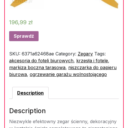
196,99
zł
Sprawdź
SKU:
6371a62468ae
Category:
Zegary
Tags:
akcesoria do foteli biurowych
,
krzesła i fotele
,
markiza boczna tarasowa
,
niszczarka do papieru
biurowa
,
ogrzewanie garażu wolnostojącego
Description
Description
Niezwykle efektowny zegar ścienny, dekoracyjny