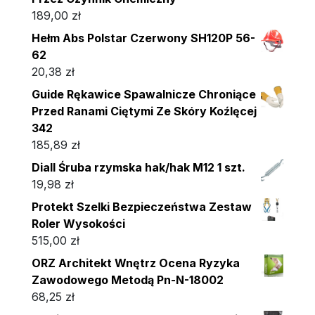
189,00
zł
Hełm Abs Polstar Czerwony SH120P 56-
62
20,38
zł
Guide Rękawice Spawalnicze Chroniące
Przed Ranami Ciętymi Ze Skóry Koźlęcej
342
185,89
zł
Diall Śruba rzymska hak/hak M12 1 szt.
19,98
zł
Protekt Szelki Bezpieczeństwa Zestaw
Roler Wysokości
515,00
zł
ORZ Architekt Wnętrz Ocena Ryzyka
Zawodowego Metodą Pn-N-18002
68,25
zł