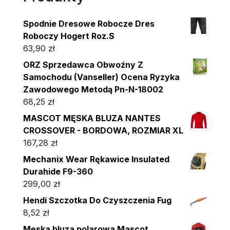
Spodnie Dresowe Robocze Dres
Roboczy Hogert Roz.S
63,90
zł
ORZ Sprzedawca Obwoźny Z
Samochodu (Vanseller) Ocena Ryzyka
Zawodowego Metodą Pn-N-18002
68,25
zł
MASCOT MĘSKA BLUZA NANTES
CROSSOVER - BORDOWA, ROZMIAR XL
167,28
zł
Mechanix Wear Rękawice Insulated
Durahide F9-360
299,00
zł
Hendi Szczotka Do Czyszczenia Fug
8,52
zł
Męska bluza polarowa Mascot