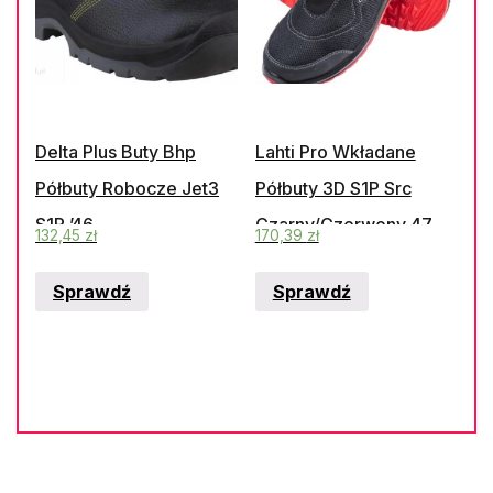
Delta Plus Buty Bhp
Lahti Pro Wkładane
Półbuty Robocze Jet3
Półbuty 3D S1P Src
S1P ’46
Czarny/Czerwony 47
132,45
zł
170,39
zł
Sprawdź
Sprawdź