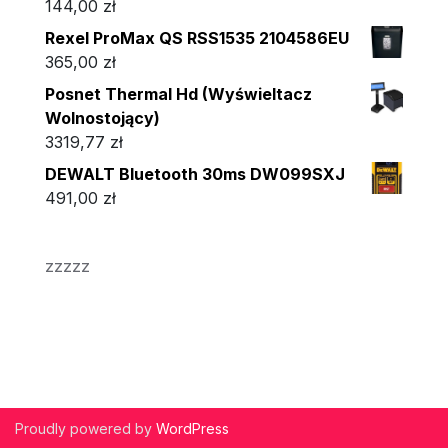
144,00
zł
Rexel ProMax QS RSS1535 2104586EU
365,00
zł
Posnet Thermal Hd (Wyświeltacz
Wolnostojący)
3319,77
zł
DEWALT Bluetooth 30ms DW099SXJ
491,00
zł
zzzzz
Proudly powered by
WordPress