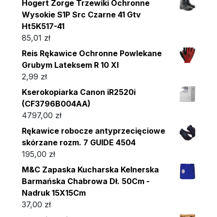
Hogert Zorge Trzewiki Ochronne
Wysokie S1P Src Czarne 41 Gtv
Ht5K517-41
85,01
zł
Reis Rękawice Ochronne Powlekane
Grubym Lateksem R 10 Xl
2,99
zł
Kserokopiarka Canon iR2520i
(CF3796B004AA)
4797,00
zł
Rękawice robocze antyprzecięciowe
skórzane rozm. 7 GUIDE 4504
195,00
zł
M&C Zapaska Kucharska Kelnerska
Barmańska Chabrowa Dł. 50Cm -
Nadruk 15X15Cm
37,00
zł