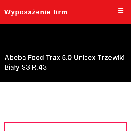
Skip
to
Wyposażenie firm
content
Abeba Food Trax 5.0 Unisex Trzewiki
Biały S3 R.43