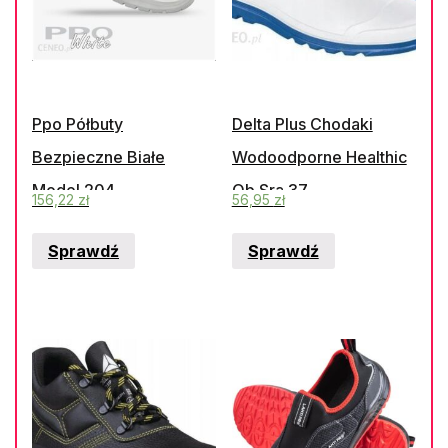
Ppo Półbuty
Delta Plus Chodaki
Bezpieczne Białe
Wodoodporne Healthic
Model 204
Ob Sra 37
156,22
zł
56,95
zł
Sprawdź
Sprawdź