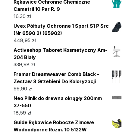
Rękawice Ochronne Chemiczne
Camatril 10 Par R. 9
16,30
zł
Uvex Półbuty Ochronne 1 Sport S1 P Src
(Nr 6590 2) (65902)
448,95
zł
Activeshop Taboret Kosmetyczny Am-
304 Biały
339,98
zł
Framar Dreamweaver Comb Black -
Zestaw 3 Grzebieni Do Koloryzacji
99,90
zł
Neo Pilnik do drewna okrągły 200mm
37-550
18,59
zł
Guide Rękawice Robocze Zimowe
Wodoodporne Rozm. 10 5122W