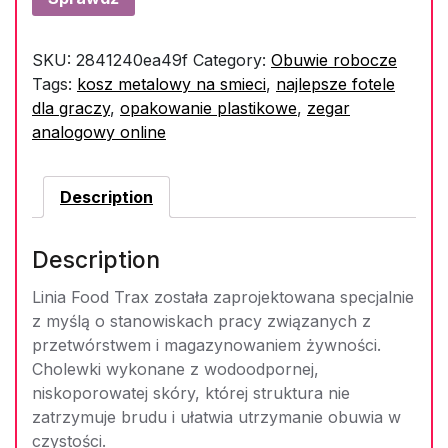
SKU:
2841240ea49f
Category:
Obuwie robocze
Tags:
kosz metalowy na smieci
,
najlepsze fotele
dla graczy
,
opakowanie plastikowe
,
zegar
analogowy online
Description
Description
Linia Food Trax została zaprojektowana specjalnie
z myślą o stanowiskach pracy związanych z
przetwórstwem i magazynowaniem żywności.
Cholewki wykonane z wodoodpornej,
niskoporowatej skóry, której struktura nie
zatrzymuje brudu i ułatwia utrzymanie obuwia w
czystości.