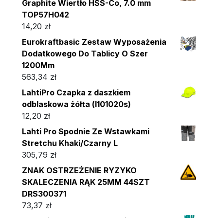
Graphite Wiertło HSS-Co, 7.0 mm
TOP57H042
14,20
zł
Eurokraftbasic Zestaw Wyposażenia
Dodatkowego Do Tablicy O Szer
1200Mm
563,34
zł
LahtiPro Czapka z daszkiem
odblaskowa żółta (l101020s)
12,20
zł
Lahti Pro Spodnie Ze Wstawkami
Stretchu Khaki/Czarny L
305,79
zł
ZNAK OSTRZEŻENIE RYZYKO
SKALECZENIA RĄK 25MM 44SZT
DRS300371
73,37
zł