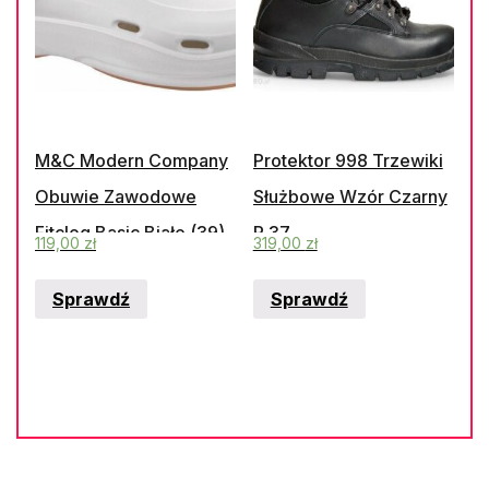
M&C Modern Company
Protektor 998 Trzewiki
Obuwie Zawodowe
Służbowe Wzór Czarny
Fitclog Basic Białe (39)
R.37
119,00
zł
319,00
zł
Sprawdź
Sprawdź