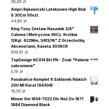
39,00
zł
Ampri Rękawiczki Lateksowe High Risk
S 30Cm 50szt.
44,80
zł
King Tony Zestaw Nasadek 3/8"
Calowe I Metryczne 36Cz. Krótkie
12Kąt. 622Mm, 1/413/16" Z Grzechotką
Akcesoriami, Kaseta 3036CR
509,81
zł
TopDesign NC014 BH PN - Znak "Palenie
zabronione"
5,19
zł
Pasabahce Komplet 6 Szklanek Niskich
200 Ml Karat (64304)
18,50
zł
Moser Km 1854-7022 Dlc Nóż Do 1871
1884 Diamond Black