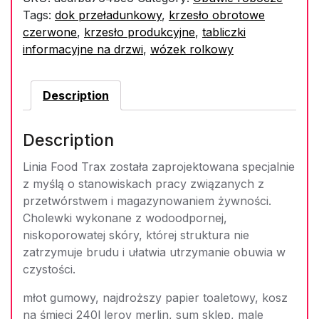
Tags:
dok przeładunkowy
,
krzesło obrotowe
czerwone
,
krzesło produkcyjne
,
tabliczki
informacyjne na drzwi
,
wózek rolkowy
Description
Description
Linia Food Trax została zaprojektowana specjalnie
z myślą o stanowiskach pracy związanych z
przetwórstwem i magazynowaniem żywności.
Cholewki wykonane z wodoodpornej,
niskoporowatej skóry, której struktura nie
zatrzymuje brudu i ułatwia utrzymanie obuwia w
czystości.
młot gumowy, najdroższy papier toaletowy, kosz
na śmieci 240l leroy merlin, sum sklep, male