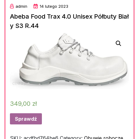
admin
14 lutego 2023
Abeba Food Trax 4.0 Unisex Półbuty Biał
y S3 R.44
349,00
zł
Sprawdź
SKU:
acdfbd764be6
Category:
Obuwie robocze