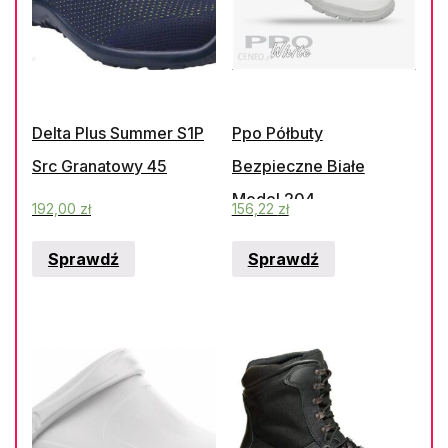
Delta Plus Summer S1P
Ppo Półbuty
Src Granatowy 45
Bezpieczne Białe
Model 204
192,00
zł
156,22
zł
Sprawdź
Sprawdź