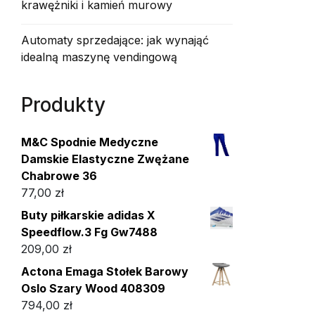
krawężniki i kamień murowy
Automaty sprzedające: jak wynająć
idealną maszynę vendingową
Produkty
M&C Spodnie Medyczne
Damskie Elastyczne Zwężane
Chabrowe 36
77,00
zł
Buty piłkarskie adidas X
Speedflow.3 Fg Gw7488
209,00
zł
Actona Emaga Stołek Barowy
Oslo Szary Wood 408309
794,00
zł