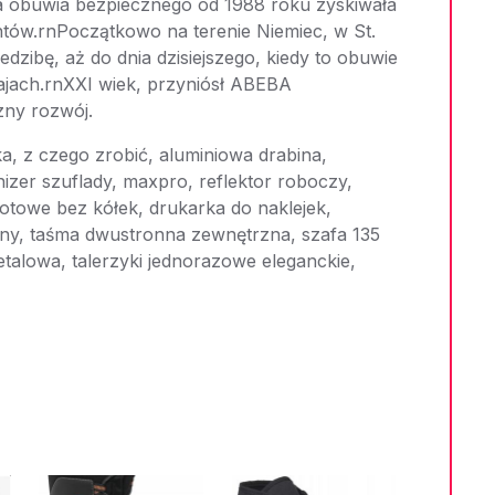
a obuwia bezpiecznego od 1988 roku zyskiwała
tów.rnPoczątkowo na terenie Niemiec, w St.
edzibę, aż do dnia dzisiejszego, kiedy to obuwie
jach.rnXXI wiek, przyniósł ABEBA
ny rozwój.
ka, z czego zrobić, aluminiowa drabina,
nizer szuflady, maxpro, reflektor roboczy,
rotowe bez kółek, drukarka do naklejek,
ny, taśma dwustronna zewnętrzna, szafa 135
etalowa, talerzyki jednorazowe eleganckie,