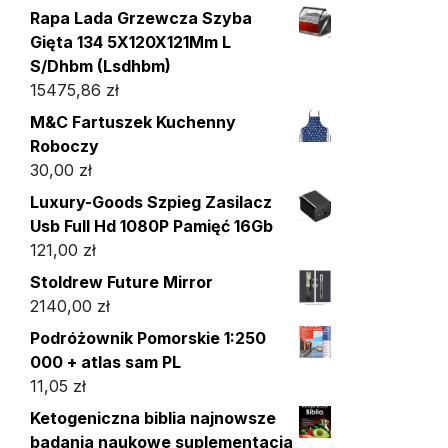
Rapa Lada Grzewcza Szyba
Gięta 134 5X120X121Mm L
S/Dhbm (Lsdhbm)
15475,86
zł
M&C Fartuszek Kuchenny
Roboczy
30,00
zł
Luxury-Goods Szpieg Zasilacz
Usb Full Hd 1080P Pamięć 16Gb
121,00
zł
Stoldrew Future Mirror
2140,00
zł
Podróżownik Pomorskie 1:250
000 + atlas sam PL
11,05
zł
Ketogeniczna biblia najnowsze
badania naukowe suplementacja