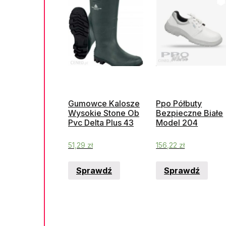
Gumowce Kalosze
Ppo Półbuty
Wysokie Stone Ob
Bezpieczne Białe
Pvc Delta Plus 43
Model 204
51,29
zł
156,22
zł
Sprawdź
Sprawdź