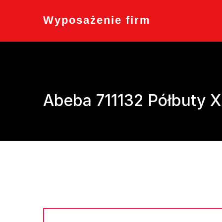
Skip
to
Wyposażenie firm
content
Abeba 711132 Półbuty X