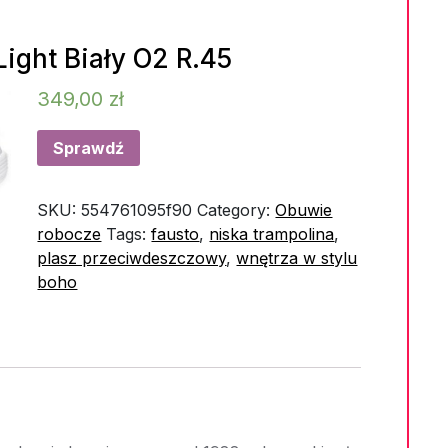
ight Biały O2 R.45
349,00
zł
Sprawdź
SKU:
554761095f90
Category:
Obuwie
robocze
Tags:
fausto
,
niska trampolina
,
plasz przeciwdeszczowy
,
wnętrza w stylu
boho