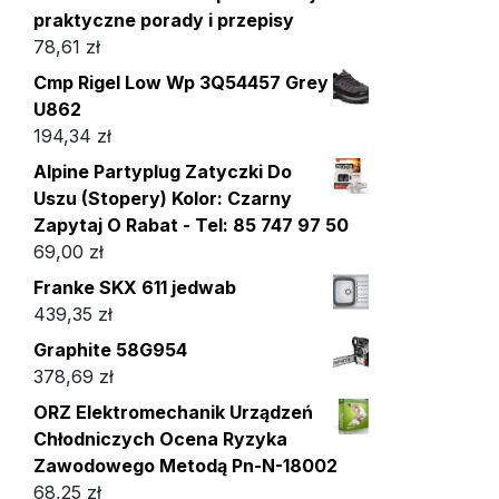
praktyczne porady i przepisy
78,61
zł
Cmp Rigel Low Wp 3Q54457 Grey
U862
194,34
zł
Alpine Partyplug Zatyczki Do
Uszu (Stopery) Kolor: Czarny
Zapytaj O Rabat - Tel: 85 747 97 50
69,00
zł
Franke SKX 611 jedwab
439,35
zł
Graphite 58G954
378,69
zł
ORZ Elektromechanik Urządzeń
Chłodniczych Ocena Ryzyka
Zawodowego Metodą Pn-N-18002
68,25
zł