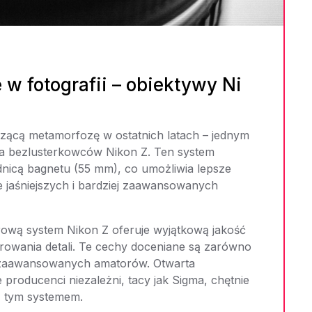
w fotografii – obiektywy Ni
czącą metamorfozę w ostatnich latach – jednym
ria bezlusterkowców Nikon Z. Ten system
dnicą bagnetu (55 mm), co umożliwia lepsze
 jaśniejszych i bardziej zaawansowanych
trową system Nikon Z oferuje wyjątkową jakość
owania detali. Te cechy doceniane są zarówno
i zaawansowanych amatorów. Otwarta
 producenci niezależni, tacy jak Sigma, chętnie
z tym systemem.