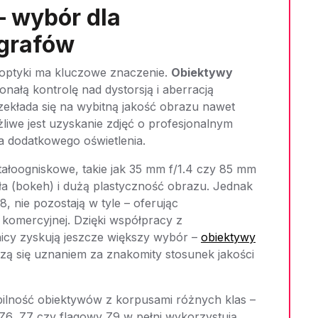
– wybór dla
grafów
ć optyki ma kluczowe znaczenie.
Obiektywy
nałą kontrolę nad dystorsją i aberracją
zekłada się na wybitną jakość obrazu nawet
liwe jest uzyskanie zdjęć o profesjonalnym
a dodatkowego oświetlenia.
stałoogniskowe, takie jak 35 mm f/1.4 czy 85 mm
tła (bokeh) i dużą plastyczność obrazu. Jednak
, nie pozostają w tyle – oferując
 komercyjnej. Dzięki współpracy z
nicy zyskują jeszcze większy wybór –
obiektywy
zą się uznaniem za znakomity stosunek jakości
ilność obiektywów z korpusami różnych klas –
Z6, Z7 czy flagowy Z9 w pełni wykorzystują