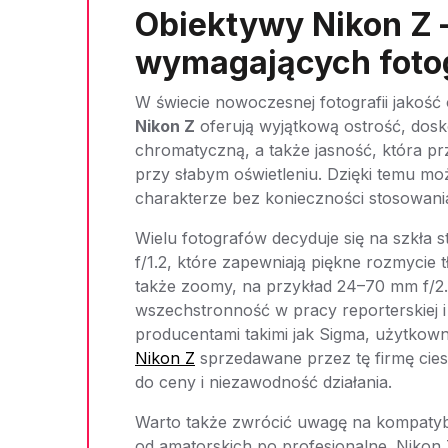
Obiektywy Nikon Z 
wymagających foto
W świecie nowoczesnej fotografii jakoś
Nikon Z
oferują wyjątkową ostrość, dosko
chromatyczną, a także jasność, która pr
przy słabym oświetleniu. Dzięki temu moż
charakterze bez konieczności stosowani
Wielu fotografów decyduje się na szkła 
f/1.2, które zapewniają piękne rozmycie 
także zoomy, na przykład 24–70 mm f/2.8
wszechstronność w pracy reporterskiej i
producentami takimi jak Sigma, użytkow
Nikon Z
sprzedawane przez tę firmę cies
do ceny i niezawodność działania.
Warto także zwrócić uwagę na kompatyb
od amatorskich po profesjonalne. Nikon 