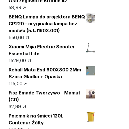
Ostrzegawcze Krótkie 47
58,99
zł
BENQ Lampa do projektora BENQ
CP220 - oryginalna lampa bez
modułu (5J.J1R03.001)
656,66
zł
Xiaomi Mijia Electric Scooter
Essential Lite
1529,00
zł
Reball Mata Esd 600X800 2Mm
Szara Gładka + Opaska
115,00
zł
Fisz Emade Tworzywo - Mamut
(CD)
32,99
zł
Pojemnik na śmieci 120L
Contenur Żółty