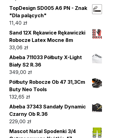
TopDesign SD005 A6 PN - Znak
"Dla palących"
11,40
zł
Sand 12X Rękawice Rękawiczki
Robocze Latex Mocne 8m
33,06
zł
Abeba 711033 Półbuty X-Light
Biały S2 R.36
349,00
zł
Półbuty Robocze Ob 47 31,3Cm
Buty Neo Tools
132,65
zł
Abeba 37343 Sandały Dynamic
Czarny Ob R.36
229,00
zł
Mascot Natal Spodenki 3/4