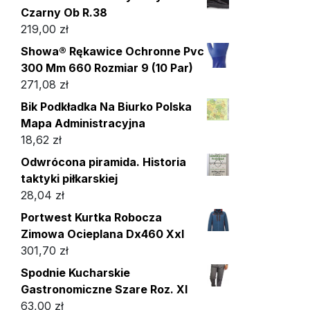
Czarny Ob R.38
219,00
zł
Showa® Rękawice Ochronne Pvc
300 Mm 660 Rozmiar 9 (10 Par)
271,08
zł
Bik Podkładka Na Biurko Polska
Mapa Administracyjna
18,62
zł
Odwrócona piramida. Historia
taktyki piłkarskiej
28,04
zł
Portwest Kurtka Robocza
Zimowa Ocieplana Dx460 Xxl
301,70
zł
Spodnie Kucharskie
Gastronomiczne Szare Roz. Xl
63,00
zł