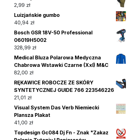
2,99
zł
Luizjańskie gumbo
40,94
zł
Bosch GSR 18V-50 Professional
06019H5002
328,99
zł
Medical Bluza Polarowa Medyczna
Chabrowa Wstawki Czarne (Xxl) M&C
82,00
zł
RĘKAWICE ROBOCZE ZE SKÓRY
SYNTETYCZNEJ GUIDE 766 223546226
21,01
zł
Visual System Das Verb Niemiecki
Plansza Plakat
41,00
zł
Topdesign Gc084 Dj Fn - Znak "Zakaz
Palenia Tytoniu I Papierosów