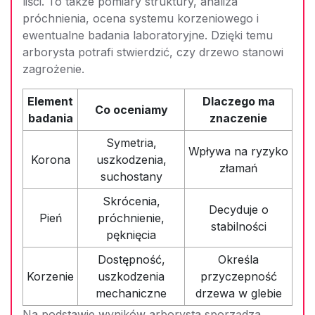
liści. To także pomiary struktury, analiza
próchnienia, ocena systemu korzeniowego i
ewentualne badania laboratoryjne. Dzięki temu
arborysta potrafi stwierdzić, czy drzewo stanowi
zagrożenie.
Element
Dlaczego ma
Co oceniamy
badania
znaczenie
Symetria,
Wpływa na ryzyko
Korona
uszkodzenia,
złamań
suchostany
Skrócenia,
Decyduje o
Pień
próchnienie,
stabilności
pęknięcia
Dostępność,
Określa
Korzenie
uszkodzenia
przyczepność
mechaniczne
drzewa w glebie
Na podstawie wyników arborysta sporządza